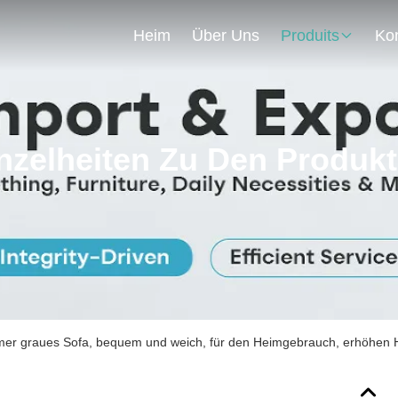
Heim
Über Uns
Produits
nzelheiten Zu Den Produk
er graues Sofa, bequem und weich, für den Heimgebrauch, erhöhen Ha