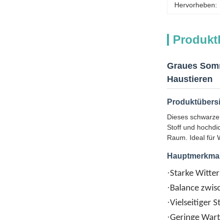
Hervorheben:
Produkt
Graues Somme
Haustieren
Produktübers
Dieses schwarze 
Stoff und hochdi
Raum. Ideal für 
Hauptmerkma
·
Starke Witte
·
Balance zwis
·
Vielseitiger S
·
Geringe War