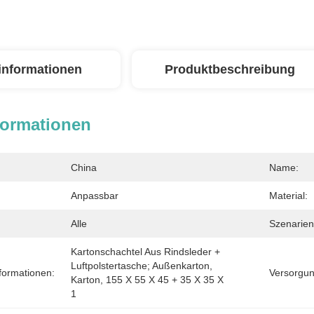
linformationen
Produktbeschreibung
formationen
China
Name:
Anpassbar
Material:
Alle
Szenarien
Kartonschachtel Aus Rindsleder + 
Luftpolstertasche; Außenkarton, 
formationen:
Versorgun
Karton, 155 X 55 X 45 + 35 X 35 X 
1