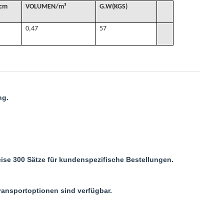
cm
VOLUMEN
/
m³
G
.W(KGS)
0,47
57
ng.
.
ise 300 Sätze für kundenspezifische Bestellungen.
ransportoptionen sind verfügbar.