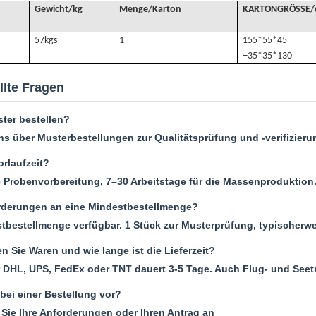
Gewicht/kg
Menge/Karton
KARTONGRÖSSE/
57k
gs
1
155*55*45
+35*35*130
llte Fragen
ter bestellen?
uns über Musterbestellungen zur Qualitätsprüfung und -verifizieru
orlaufzeit?
e Probenvorbereitung, 7–30 Arbeitstage für die Massenproduktion
rderungen an eine Mindestbestellmenge?
tbestellmenge verfügbar. 1 Stück zur Musterprüfung, typischerwe
n Sie Waren und wie lange ist die Lieferzeit?
 DHL, UPS, FedEx oder TNT dauert 3-5 Tage. Auch Flug- und Seet
bei einer Bestellung vor?
Sie Ihre Anforderungen oder Ihren Antrag an