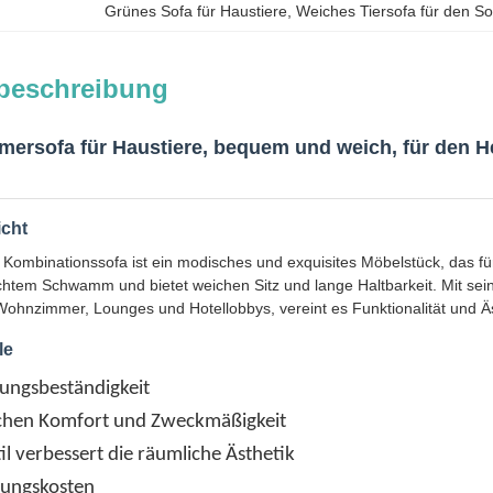
Grünes Sofa für Haustiere
, 
Weiches Tiersofa für den 
beschreibung
rsofa für Haustiere, bequem und weich, für den He
icht
Kombinationssofa ist ein modisches und exquisites Möbelstück, das fü
chtem Schwamm und bietet weichen Sitz und lange Haltbarkeit. Mit se
Wohnzimmer, Lounges und Hotellobbys, vereint es Funktionalität und Äs
le
rungsbeständigkeit
chen Komfort und Zweckmäßigkeit
til verbessert die räumliche Ästhetik
tungskosten