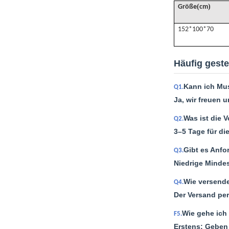
(
)
Größe
cm
152*100*70
Häufig geste
Kann ich Mus
Q1.
Ja, wir freuen 
Was ist die V
Q2.
3–5 Tage für di
Gibt es Anfo
Q3.
Niedrige Mindes
Wie versende
Q4.
Der Versand per
Wie gehe ich 
F5.
Erstens: Geben 