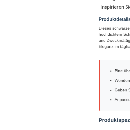
·
Inspirieren S
Produktdetail
Dieses schwarze 
hochdichtem Sch
und Zweckmäßigke
Eleganz im tägli
Bitte ü
Wenden 
Geben S
Anpassu
Produktspezi