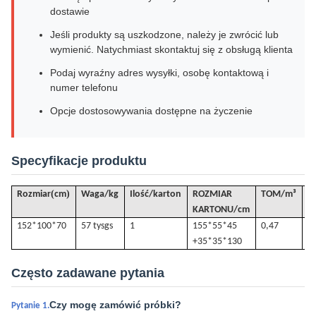
dostawie
Jeśli produkty są uszkodzone, należy je zwrócić lub
wymienić. Natychmiast skontaktuj się z obsługą klienta
Podaj wyraźny adres wysyłki, osobę kontaktową i
numer telefonu
Opcje dostosowywania dostępne na życzenie
Specyfikacje produktu
(
)
Rozmiar
cm
Waga/kg
Ilość/karton
ROZMIAR
TOM
/
m³
G
KARTONU/cm
152*100*70
57 tys
gs
1
155*55*45
0,47
5
+35*35*130
Często zadawane pytania
Czy mogę zamówić próbki?
Pytanie 1.