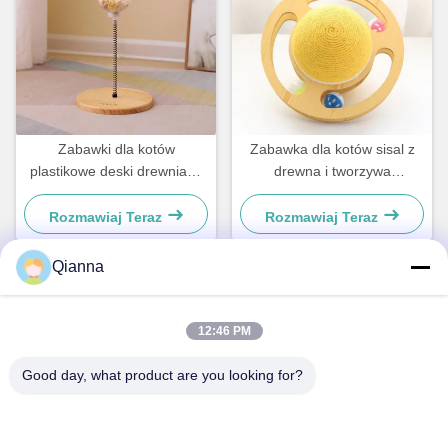
Zabawki dla kotów
Zabawka dla kotów sisal z
plastikowe deski drewniane
drewna i tworzywa
dla małych psów i kotów
sztucznego Dla małych psów
proste i praktyczne
i kotów
Rozmawiaj Teraz
Rozmawiaj Teraz
Qianna
Szybki kontakt
12:46 PM
Adres
Good day, what product are you looking for?
ul. 793 Tongren Road, miasto Tongxiang, prowincja Zhejiang
teren