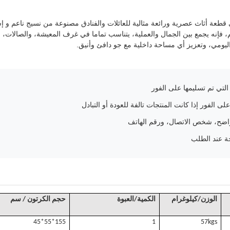
 قطعة أثاث عصرية ورائعة مثالية للعائلات والفنادق مصنوعة من نسيج ناعم و إسف
، فإنه يجمع بين الجمال والعملية، يتناسب تماما في غرف المعيشة، والصالات،
اليومي، وتعزيز أي مساحة داخلية مع جو دافئ وأنيق.
لتي تم تسليمها على الفور
ى الفور إذا كانت المنتجات تالفة للعودة أو التبادل
ضح، شخص الاتصال، ورقم الهاتف
ة عند الطلب
الوزن/كيلوغرام
الكمية/العبوة
حجم الكرتون / سم
155*55*45
1
57k
gs