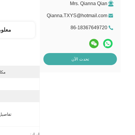
Mrs. Qianna Qian
Qianna.TXYS@hotmail.com
86-18367649720
معلو
تحدث الآن
مكان
تفاصيل 
إبراز: