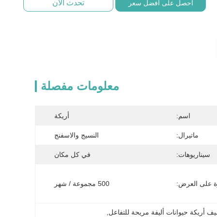
تحدث الآن
احصل على أفضل سعر
معلومات مفصلة
اسم:
أريكة
ماتيرال:
النسيج والاسفنج
سيناريوهات:
في كل مكان
ة على العرض:
500 مجموعة / شهر
صيف أريكة حيوانات أليفة مريحة للتفاعل
, 