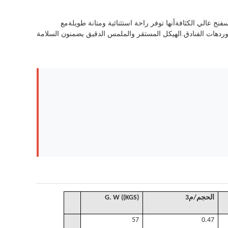
نج عالي الكثافةأنها توفر راحة استثنائية ومتانة طويلةمع
 وردهات الفنادق.الهيكل المستقر والملمس الدقيق يضمنون السلامة
الحجم
/
م3
. W ((KGS)
G
57
0.47