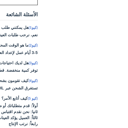
الأسئلة الشائعة
هل يمكنني طلب ع
(كيو1)
نعم، نرحب طلبات العينة
ما هو الوقت المح
(كيو2)
3-5 أيام عمل لإعداد العينات، 7-30 أيام عمل للإنتاج الجماعي.
هل لديك احتياجات 
(كيو3)
توفر كمية منخفضة. قطعة واحدة للت
كيف تقومون بشحن 
(كيو4)
تستغرق الشحن عبر DHL أو UPS أو FedEx أو TNT 3-5 أيام. تتوفر أيضًا خيارات الشحن الجوي والبحري.
كيف أتابع الأمر؟
(كيو 5)
أولاً: قدم متطلباتك أو 
ثانيا: نحن نقدم اقتباس 
ثالثاً: العميل يؤكد العين
رابعاً: نرتب الإنتاج