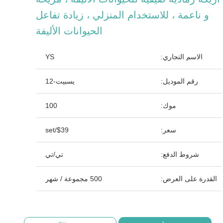
و ناعمة ، للاستخدام المنزلي ، زيادة تفاعل
الحيوانات الأليفة
الاسم التجاري:
YS
رقم الموديل:
يسبيت-12
موك:
100
سعر:
$39/set
شروط الدفع:
تي/تي
القدرة على العرض:
500 مجموعة / شهر