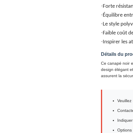
·
Forte résista
·
Équilibre ent
·
Le style poly
·
Faible coût 
·
Inspirer les 
Détails du pro
Ce canapé noir es
design élégant et 
assurent la sécur
Veuillez
Contacte
Indiquer
Options