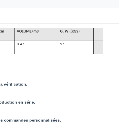
/cm
VOLUME
/
m3
G
. W ((KGS)
0.47
57
 vérification.
roduction en série.
 les commandes personnalisées.