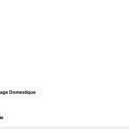
sage Domestique
ie