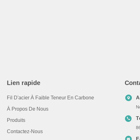
Lien rapide
Cont
Fil D'acier À Faible Teneur En Carbone
A
No
À Propos De Nous
T
Produits
8
Contactez-Nous
E