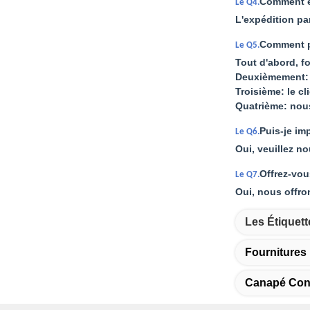
Comment ex
Le Q4.
L'expédition pa
Comment p
Le Q5.
Tout d'abord, f
Deuxièmement: 
Troisième: le c
Quatrième: nou
Puis-je im
Le Q6.
Oui, veuillez no
Offrez-vou
Le Q7.
Oui, nous offro
Les Étiquett
Fourniture
Canapé Conf