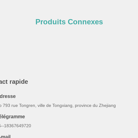
Produits Connexes
act rapide
dresse
 793 rue Tongren, ville de Tongxiang, province du Zhejiang
élégramme
6--18367649720
-mail