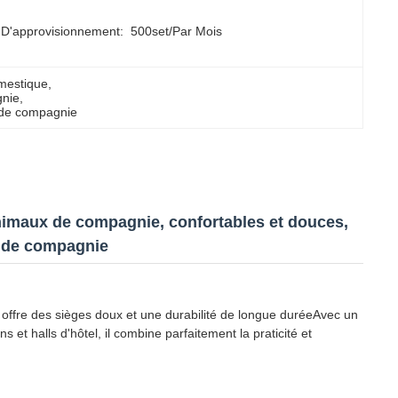
 D'approvisionnement:
500set/par Mois
mestique
, 
gnie
, 
x de compagnie
animaux de compagnie, confortables et douces,
x de compagnie
l offre des sièges doux et une durabilité de longue duréeAvec un
s et halls d'hôtel, il combine parfaitement la praticité et