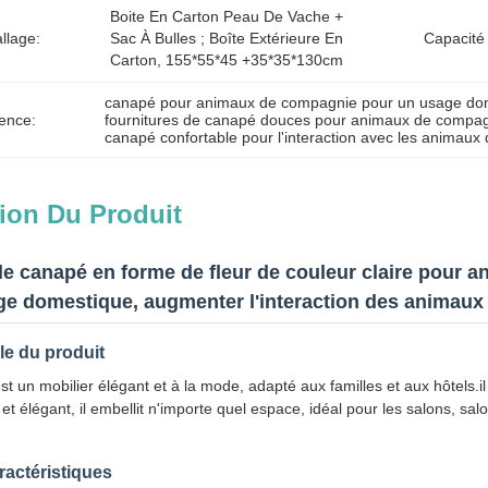
Boite En Carton Peau De Vache + 
llage:
Sac À Bulles ; Boîte Extérieure En 
Capacité
Carton, 155*55*45 +35*35*130cm
canapé pour animaux de compagnie pour un usage do
ence:
fournitures de canapé douces pour animaux de compa
canapé confortable pour l'interaction avec les animau
ion Du Produit
de canapé en forme de fleur de couleur claire pour 
ge domestique, augmenter l'interaction des animau
e du produit
t un mobilier élégant et à la mode, adapté aux familles et aux hôtels.i
t élégant, il embellit n'importe quel espace, idéal pour les salons, salon
ractéristiques