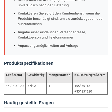
unverzüglich nach der Lieferung.
Kontaktieren Sie sofort den Kundendienst, wenn die
Produkte beschädigt sind, um sie zurückzugeben oder
auszutauschen
Angabe einer eindeutigen Versandadresse,
Kontaktperson und Telefonnummer
Anpassungsmöglichkeiten auf Anfrage
Produktspezifikationen
(
)
Größe
cm
Gewicht/kg
Menge/Karton
KARTONENgröße/cm
V
152*100*70
57k
Gs
1
155*55*45
0
+35*35*130
Häufig gestellte Fragen