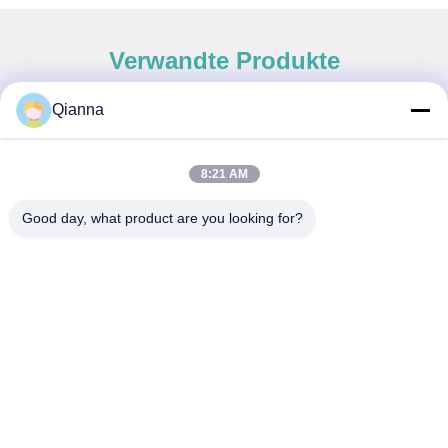
Verwandte Produkte
Qianna
Schneller Kontakt
8:21 AM
Adresse
Good day, what product are you looking for?
Nr. 793 Tongren Road, Stadt Tongxiang, Provinz Zhejiang
Telefone
0086-18367649720
E-Mail
Qianna.TXYS@hotmail.com