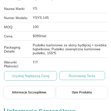
YS
Nazwa Marki:
YSYS-145
Numer Modelu:
100
MOQ:
$399/set
Cena:
Pudełko kartonowe ze skóry bydlęcej + torebka
Packaging
bąbelkowa; Pudełko zewnętrzne kartonowe
Details:
pudełko, 155*5
Warunki
T/T
Płatności:
Uzyskaj Najlepszą Cenę
Rozmawiaj Teraz
Informacje Szczegółowe
Opis Produktu