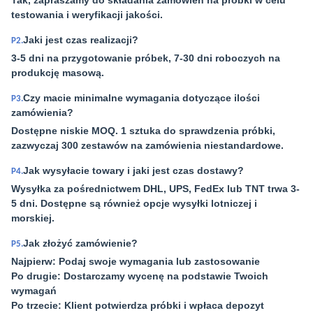
Tak, zapraszamy do składania zamówień na próbki w celu
testowania i weryfikacji jakości.
Jaki jest czas realizacji?
P2.
3-5 dni na przygotowanie próbek, 7-30 dni roboczych na
produkcję masową.
Czy macie minimalne wymagania dotyczące ilości
P3.
zamówienia?
Dostępne niskie MOQ. 1 sztuka do sprawdzenia próbki,
zazwyczaj 300 zestawów na zamówienia niestandardowe.
Jak wysyłacie towary i jaki jest czas dostawy?
P4.
Wysyłka za pośrednictwem DHL, UPS, FedEx lub TNT trwa 3-
5 dni. Dostępne są również opcje wysyłki lotniczej i
morskiej.
Jak złożyć zamówienie?
P5.
Najpierw: Podaj swoje wymagania lub zastosowanie
Po drugie: Dostarczamy wycenę na podstawie Twoich
wymagań
Po trzecie: Klient potwierdza próbki i wpłaca depozyt