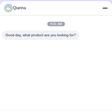
Qianna
Szybki kontakt
9:21 AM
Adres
Good day, what product are you looking for?
ul. 793 Tongren Road, miasto Tongxiang, prowincja Zhejiang
teren
0086-18367649720
E-mail
Qianna.TXYS@hotmail.com
Polityka prywatności
|
Sitemap
| Chiny dobre. Jakość Meble
hotelowe stołowe Sprzedawca. 2026 Tongxiang Yuesheng