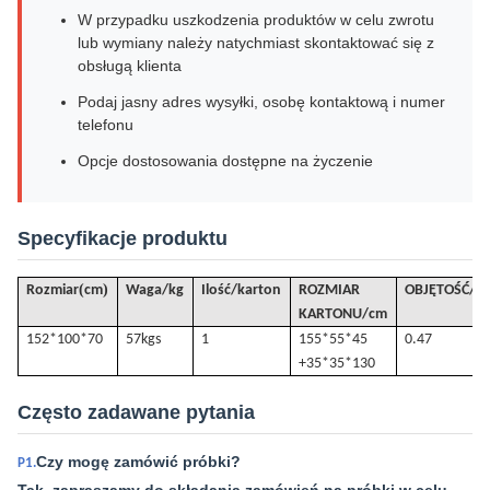
W przypadku uszkodzenia produktów w celu zwrotu
lub wymiany należy natychmiast skontaktować się z
obsługą klienta
Podaj jasny adres wysyłki, osobę kontaktową i numer
telefonu
Opcje dostosowania dostępne na życzenie
Specyfikacje produktu
(
)
Rozmiar
cm
Waga/kg
Ilość/karton
ROZMIAR
OBJĘTOŚĆ
/
m
KARTONU/cm
152*100*70
57k
gs
1
155*55*45
0.47
+35*35*130
Często zadawane pytania
Czy mogę zamówić próbki?
P1.