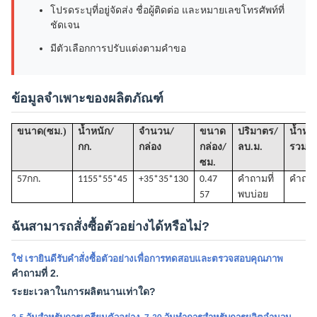
โปรดระบุที่อยู่จัดส่ง ชื่อผู้ติดต่อ และหมายเลขโทรศัพท์ที่
ชัดเจน
มีตัวเลือกการปรับแต่งตามคำขอ
ข้อมูลจำเพาะของผลิตภัณฑ์
(
)
ขนาด
ซม.
น้ำหนัก/
จำนวน/
ขนาด
ปริมาตร
/
น้ำหนั
กก.
กล่อง
กล่อง/
ลบ.ม.
รวม(ก
ซม.
57กก.
1
155*55*45
+35*35*130
0.47
คำถามที่
คำถามท
57
พบบ่อย
ฉันสามารถสั่งซื้อตัวอย่างได้หรือไม่?
ใช่ เรายินดีรับคำสั่งซื้อตัวอย่างเพื่อการทดสอบและตรวจสอบคุณภาพ
คำถามที่ 2.
ระยะเวลาในการผลิตนานเท่าใด?