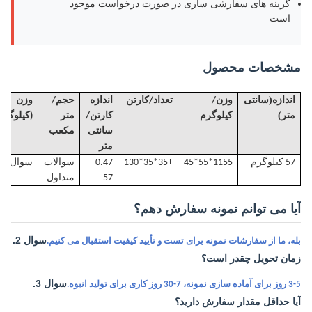
گزینه های سفارشی سازی در صورت درخواست موجود
است
مشخصات محصول
(
اندازه
سانتی
وزن/
تعداد/کارتن
اندازه
حجم
/
وزن 
)
متر
کیلوگرم
کارتن/
متر
(کیلوگرم
سانتی
مکعب
متر
57 کیلوگرم
155*55*45
1
+35*35*130
0.47
سوالات
سوال 1.
57
متداول
آیا می توانم نمونه سفارش دهم؟
سوال 2.
بله، ما از سفارشات نمونه برای تست و تأیید کیفیت استقبال می کنیم.
زمان تحویل چقدر است؟
سوال 3.
3-5 روز برای آماده سازی نمونه، 7-30 روز کاری برای تولید انبوه.
آیا حداقل مقدار سفارش دارید؟