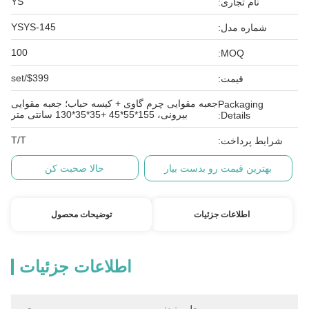
YS
نام تجاری:
YSYS-145
شماره مدل:
100
MOQ:
$399/set
قیمت:
جعبه مقوایی چرم گاوی + کیسه حباب؛ جعبه مقوایی
Packaging
بیرونی، 155*55*45 +35*35*130 سانتی متر
Details:
T/T
شرایط پرداخت:
بهترین قیمت رو بدست بیار
حالا صحبت کن
اطلاعات جزئیات
توضیحات محصول
اطلاعات جزئیات