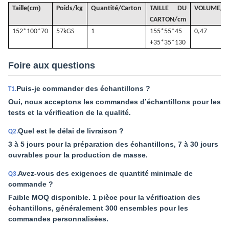
(
)
Taille
cm
Poids/kg
Quantité/Carton
TAILLE DU
VOLUME
/
m
CARTON/cm
152*100*70
57k
GS
1
155*55*45
0,47
+35*35*130
Foire aux questions
Puis-je commander des échantillons ?
T1.
Oui, nous acceptons les commandes d’échantillons pour les
tests et la vérification de la qualité.
Quel est le délai de livraison ?
Q2.
3 à 5 jours pour la préparation des échantillons, 7 à 30 jours
ouvrables pour la production de masse.
Avez-vous des exigences de quantité minimale de
Q3.
commande ?
Faible MOQ disponible. 1 pièce pour la vérification des
échantillons, généralement 300 ensembles pour les
commandes personnalisées.