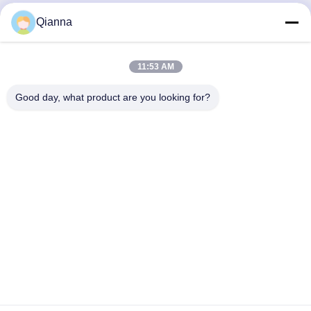
Qianna
Szybki kontakt
11:53 AM
Adres
Good day, what product are you looking for?
ul. 793 Tongren Road, miasto Tongxiang, prowincja Zhejiang
teren
0086-18367649720
E-mail
Qianna.TXYS@hotmail.com
Polityka prywatności
|
Sitemap
| Chiny dobre. Jakość Meble
hotelowe stołowe Sprzedawca. 2026 Tongxiang Yuesheng