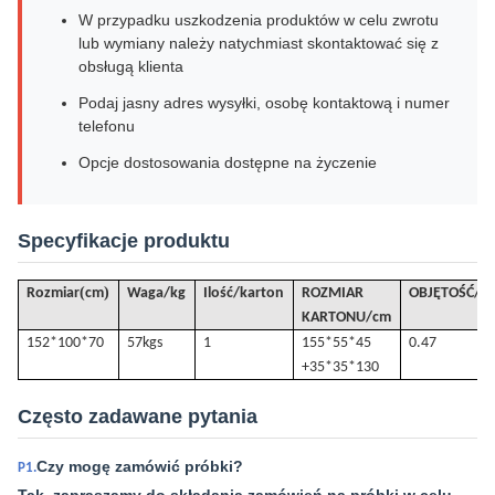
W przypadku uszkodzenia produktów w celu zwrotu
lub wymiany należy natychmiast skontaktować się z
obsługą klienta
Podaj jasny adres wysyłki, osobę kontaktową i numer
telefonu
Opcje dostosowania dostępne na życzenie
Specyfikacje produktu
(
)
Rozmiar
cm
Waga/kg
Ilość/karton
ROZMIAR
OBJĘTOŚĆ
/
m
KARTONU/cm
152*100*70
57k
gs
1
155*55*45
0.47
+35*35*130
Często zadawane pytania
Czy mogę zamówić próbki?
P1.