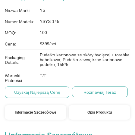
YS
Nazwa Marki:
YSYS-145
Numer Modelu:
100
MOQ:
$399/set
Cena:
Pudełko kartonowe ze skóry bydlęcej + torebka
Packaging
bąbelkowa; Pudełko zewnętrzne kartonowe
Details:
pudełko, 155*5
Warunki
T/T
Płatności:
Uzyskaj Najlepszą Cenę
Rozmawiaj Teraz
Informacje Szczegółowe
Opis Produktu