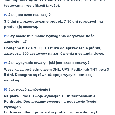
Tak, zapraszamy do składania zamówień na próbki w celu
testowania i weryfikacji jakości.
Jaki jest czas realizacji?
P2.
3-5 dni na przygotowanie próbek, 7-30 dni roboczych na
produkcję masową.
Czy macie minimalne wymagania dotyczące ilości
P3.
zamówienia?
Dostępne niskie MOQ. 1 sztuka do sprawdzenia próbki,
zazwyczaj 300 zestawów na zamówienia niestandardowe.
Jak wysyłacie towary i jaki jest czas dostawy?
P4.
Wysyłka za pośrednictwem DHL, UPS, FedEx lub TNT trwa 3-
5 dni. Dostępne są również opcje wysyłki lotniczej i
morskiej.
Jak złożyć zamówienie?
P5.
Najpierw: Podaj swoje wymagania lub zastosowanie
Po drugie: Dostarczamy wycenę na podstawie Twoich
wymagań
Po trzecie: Klient potwierdza próbki i wpłaca depozyt