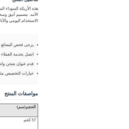
هذه الأريكة السوداء ال
الأمد. بتصميم أنيق وس
الاستخدام اليومي والأن
يرجى فحص البضائع ال
اتصل بخدمة العملاء فو
قدم عنوان شحن واضح
خيارات التخصيص متا
مواصفات المنتج
)
(
الحجم
سم
57 كجم