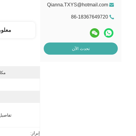
Qianna.TXYS@hotmail.com
86-18367649720
معلو
تحدث الآن
مكان
تفاصيل 
إبراز: