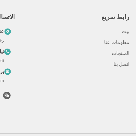
رابط سريع
الاتصا
بيت
عن
رقم 793 طريق تونغرين، مدين
معلومات عنا
تي
المنتجات
--18367649720
اتصل بنا
بر
om