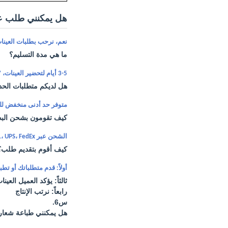
هل يمكنني طلب ع
نعم، نرحب بطلبات العينات 
ما هي مدة التسليم؟
3-5 أيام لتحضير العينات، 7-30 يوم عمل للإنتاج الضخم.
هل لديكم متطلبات الحد
متوفر حد أدنى منخفض للطلب. قطعة و
كيف تقومون بشحن البضا
الشحن عبر DHL، UPS، FedEx، أو TNT يستغرق 3-5 أيام. تتوفر أيضًا خيارات الشحن الجوي والبحري.
كيف أقوم بتقديم طلب؟
أولاً: قدم متطلباتك أو تطب
ثالثاً: يؤكد العميل العين
رابعاً: نرتب الإنتاج
س6.
هل يمكنني طباعة شعار