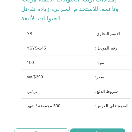
وناعمة، للاستخدام المنزلي، زيادة تفاعل
الحيوانات الأليفة
الاسم التجاري:
YS
رقم الموديل:
YSYS-145
موك:
100
سعر:
$399/set
شروط الدفع:
تي/تي
القدرة على العرض:
500 مجموعة / شهر