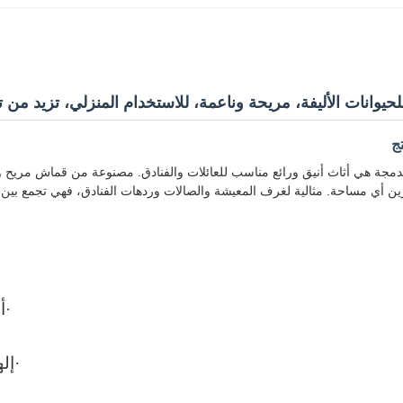
يوانات الأليفة، مريحة وناعمة، للاستخدام المنزلي، تزيد من تف
ج
مدمجة هي أثاث أنيق ورائع مناسب للعائلات والفنادق. مصنوعة من قماش مريح وإسف
 أي مساحة. مثالية لغرف المعيشة والصالات وردهات الفنادق، فهي تجمع بين ال
·
أ
·
إل