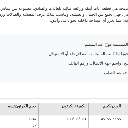
مدمجة هي قطعة أثاث أنيقة ورائعة مثالية للعائلات والفنادق. مصنوعة من قماش ن
خي، فهي تجمع بين الجمال والعملية، وتناسب تمامًا غرف المعيشة والصالات ور
اقة، مما يعزز أي مساحة داخلية بجو دافئ وأنيق.
مستلمة فورًا عند التسليم
رًا إذا كانت المنتجات تالفة للإرجاع أو الاستبدال
، واسم جهة الاتصال، ورقم الهاتف
حة عند الطلب
الوزن/كجم
الكمية/الكرتون
حجم الكرتون/سم
0.47
+35*35*130
1
155*55*45
57