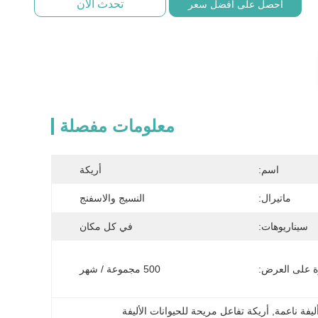
تحدث الآن
احصل على أفضل سعر
معلومات مفصلة
اسم:
أريكة
ماتيرال:
النسيج والاسفنج
سيناريوهات:
في كل مكان
ة على العرض:
500 مجموعة / شهر
ليفة ناعمة
, 
أريكة تفاعل مريحة للحيوانات الأليفة