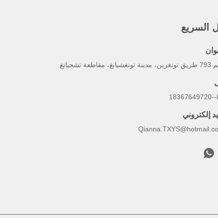
ل السريع
وان
ة تونغشيانغ، مقاطعة تشجيانغ
ل
86
يد إلكتروني
Qianna.TXYS@hotmail.c