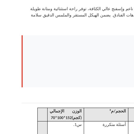
اعم وإسفنج عالي الكثافة، توفر راحة استثنائية ومتانة طويلة
دهات الفنادق. يضمن الهيكل المستقر والملمس الدقيق سلامة
الحجم
/
م³
الوزن الإجمالي
(كجم)
152*100*70
أسئلة متكررة
س1.