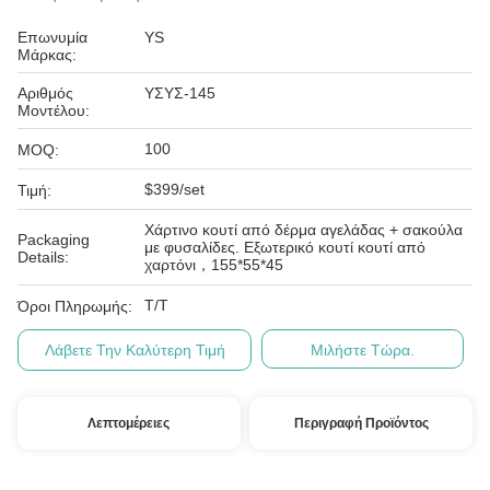
Επωνυμία
YS
Μάρκας:
Αριθμός
ΥΣΥΣ-145
Μοντέλου:
100
MOQ:
$399/set
Τιμή:
Χάρτινο κουτί από δέρμα αγελάδας + σακούλα
Packaging
με φυσαλίδες. Εξωτερικό κουτί κουτί από
Details:
χαρτόνι，155*55*45
T/T
Όροι Πληρωμής:
Λάβετε Την Καλύτερη Τιμή
Μιλήστε Τώρα.
Λεπτομέρειες
Περιγραφή Προϊόντος