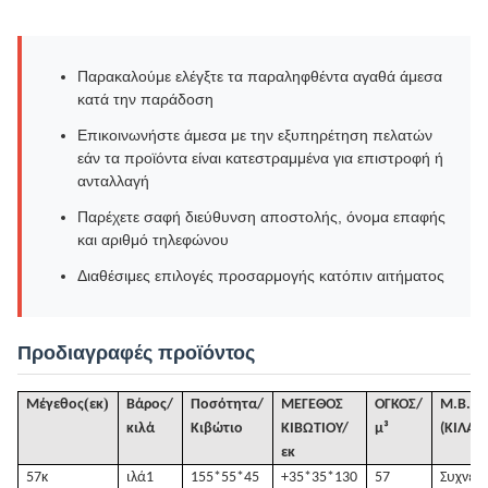
Παρακαλούμε ελέγξτε τα παραληφθέντα αγαθά άμεσα
κατά την παράδοση
Επικοινωνήστε άμεσα με την εξυπηρέτηση πελατών
εάν τα προϊόντα είναι κατεστραμμένα για επιστροφή ή
ανταλλαγή
Παρέχετε σαφή διεύθυνση αποστολής, όνομα επαφής
και αριθμό τηλεφώνου
Διαθέσιμες επιλογές προσαρμογής κατόπιν αιτήματος
Προδιαγραφές προϊόντος
(
)
Μέγεθος
εκ
Βάρος/
Ποσότητα/
ΜΕΓΕΘΟΣ
ΟΓΚΟΣ
/
Μ.Β.
κιλά
Κιβώτιο
ΚΙΒΩΤΙΟΥ/
μ³
(ΚΙΛΑ)
1
εκ
57κ
ιλά
1
155*55*45
+35*35*130
57
Συχνές