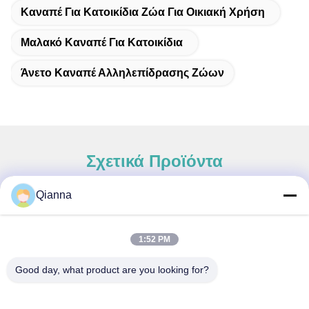
Καναπέ Για Κατοικίδια Ζώα Για Οικιακή Χρήση
Μαλακό Καναπέ Για Κατοικίδια
Άνετο Καναπέ Αλληλεπίδρασης Ζώων
Σχετικά Προϊόντα
Qianna
Γρήγορη επαφή
1:52 PM
Διεύθυνση
Good day, what product are you looking for?
Οδός Tongren αριθ. 793, πόλη Tongxiang, επαρχία Zhejiang