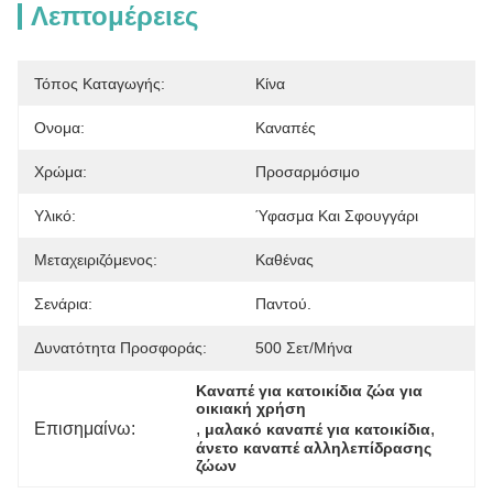
Λεπτομέρειες
Τόπος Καταγωγής:
Κίνα
Ονομα:
Καναπές
Χρώμα:
Προσαρμόσιμο
Υλικό:
Ύφασμα Και Σφουγγάρι
Μεταχειριζόμενος:
Καθένας
Σενάρια:
Παντού.
Δυνατότητα Προσφοράς:
500 Σετ/μήνα
Καναπέ για κατοικίδια ζώα για 
οικιακή χρήση
Επισημαίνω:
, 
, 
μαλακό καναπέ για κατοικίδια
άνετο καναπέ αλληλεπίδρασης 
ζώων