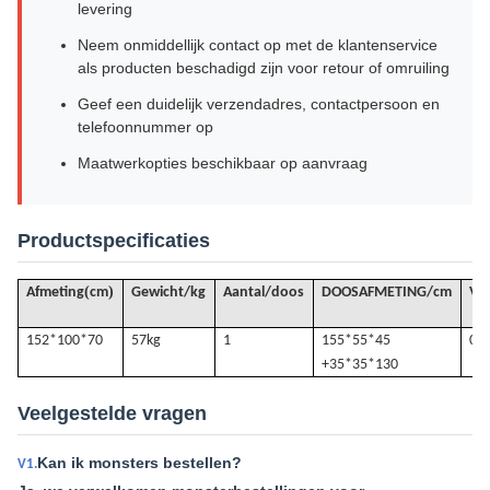
levering
Neem onmiddellijk contact op met de klantenservice
als producten beschadigd zijn voor retour of omruiling
Geef een duidelijk verzendadres, contactpersoon en
telefoonnummer op
Maatwerkopties beschikbaar op aanvraag
Productspecificaties
(
)
Afmeting
cm
Gewicht/kg
Aantal/doos
DOOSAFMETING/cm
VO
152*100*70
57k
g
1
155*55*45
0.4
+35*35*130
Veelgestelde vragen
Kan ik monsters bestellen?
V1.