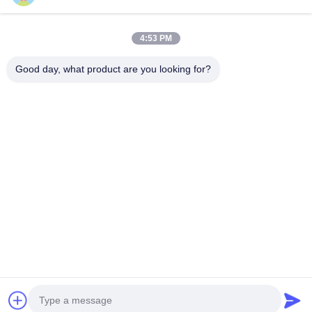
Snel contact
4:53 PM
Adres
Good day, what product are you looking for?
No. 793 Tongren Road, Tongxiang City, provincie Zhejiang
Tel
0086-18367649720
E-mail
Qianna.TXYS@hotmail.com
Privacybeleid
|
Sitemap
| China Goed Kwaliteit Tafelmeubilair
voor hotels Leverancier. Copyright © 2026 Tongxiang
Yuesheng Import and Export Trading Co., Ltd. Allemaal. Alle
rechten voorbehouden.