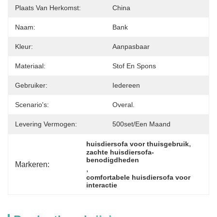
Plaats Van Herkomst:
China
Naam:
Bank
Kleur:
Aanpasbaar
Materiaal:
Stof En Spons
Gebruiker:
Iedereen
Scenario's:
Overal.
Levering Vermogen:
500set/een Maand
, 
huisdiersofa voor thuisgebruik
zachte huisdiersofa-
benodigdheden
Markeren:
, 
comfortabele huisdiersofa voor 
interactie