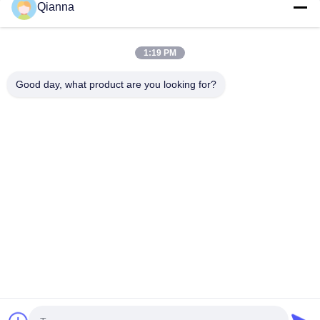
Qianna
Liên hệ nhanh
1:19 PM
Địa chỉ
Good day, what product are you looking for?
Đường Tongren số 793, thành phố Tongxiang, tỉnh Zhejiang
điện thoại
0086-18367649720
E-mail
Qianna.TXYS@hotmail.com
Chính sách bảo mật
|
Sơ đồ trang web
| Trung Quốc tốt Chất
lượng Đồ nội thất bàn khách sạn Nhà cung cấp. Bản quyền ©
2026 Tongxiang Yuesheng Import and Export Trading Co., Ltd.