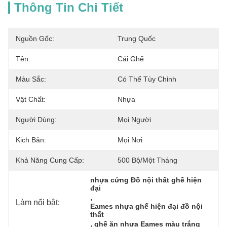
Thông Tin Chi Tiết
Nguồn Gốc:
Trung Quốc
Tên:
Cái Ghế
Màu Sắc:
Có Thể Tùy Chỉnh
Vật Chất:
Nhựa
Người Dùng:
Mọi Người
Kịch Bản:
Mọi Nơi
Khả Năng Cung Cấp:
500 Bộ/một Tháng
nhựa cứng Đồ nội thất ghế hiện 
đại
, 
Làm nổi bật:
Eames nhựa ghế hiện đại đồ nội 
thất
, 
ghế ăn nhựa Eames màu trắng