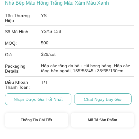
Nhà Bếp Màu Hồng Trắng Màu Xám Màu Xanh
Tên Thương
YS
Hiệu:
YSYS-138
Số Mô Hình:
500
MOQ:
$29/set
Giá:
Hộp các tông da bò + túi bong bóng; Hộp các
Packaging
tông bên ngoài, 155*55*45 +35*35*130cm
Details:
Điều Khoản
T/T
Thanh Toán:
Nhận Được Giá Tốt Nhất
Chat Ngay Bây Giờ
Thông Tin Chi Tiết
Mô Tả Sản Phẩm