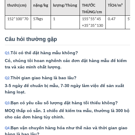
(
)
thước
cm
nặng/kg
lượng/Thùng
THƯỚC
TÍCH
/
m³
THÙNG/cm
152*100*70
57k
gs
1
155*55*45
0.47
57
+35*35*130
Câu hỏi thường gặp
Tôi có thể đặt hàng mẫu không?
Q1.
Có, chúng tôi hoan nghênh các đơn đặt hàng mẫu để kiểm
tra và xác minh chất lượng.
Thời gian giao hàng là bao lâu?
Q2.
3-5 ngày để chuẩn bị mẫu, 7-30 ngày làm việc để sản xuất
hàng loạt.
Bạn có yêu cầu số lượng đặt hàng tối thiểu không?
Q3.
MOQ thấp có sẵn. 1 chiếc để kiểm tra mẫu, thường là 300 bộ
cho các đơn hàng tùy chỉnh.
Bạn vận chuyển hàng hóa như thế nào và thời gian giao
Q4.
hàng là bao lâu?