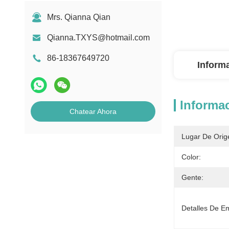
Mrs. Qianna Qian
Qianna.TXYS@hotmail.com
86-18367649720
Inform
Informac
Chatear Ahora
Lugar De Orig
Color:
Gente:
Detalles De E