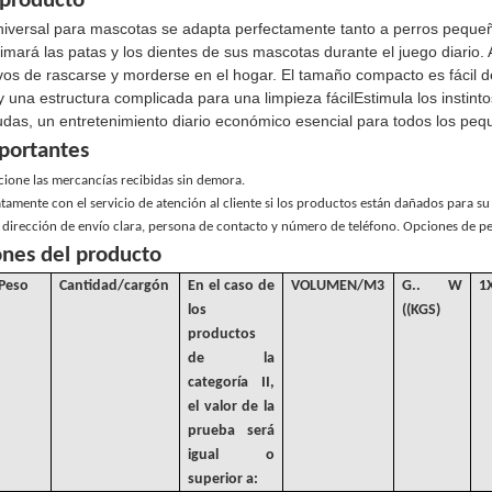
 producto
niversal para mascotas se adapta perfectamente tanto a perros peque
mará las patas y los dientes de sus mascotas durante el juego diario. 
ivos de rascarse y morderse en el hogar. El tamaño compacto es fácil d
y una estructura complicada para una limpieza fácilEstimula los instint
das, un entretenimiento diario económico esencial para todos los pe
portantes
cione las mercancías recibidas sin demora.
tamente con el servicio de atención al cliente si los productos están dañados para s
dirección de envío clara, persona de contacto y número de teléfono. Opciones de pe
ones del producto
Peso
Cantidad/cargón
En el caso de
VOLUMEN
/
M3
G.
. W
1
los
((KGS)
productos
de la
categoría II,
el valor de la
prueba será
igual o
superior a: