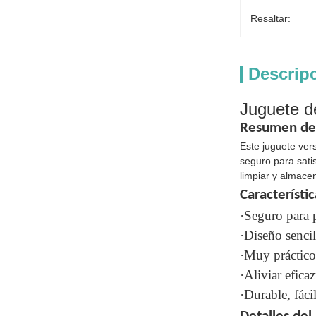
Resaltar:
Descrip
Juguete de
Resumen del
Este juguete ver
seguro para sati
limpiar y almacen
Característic
·Seguro para 
·Diseño sencil
·Muy práctico 
·Aliviar efica
·Durable, fáci