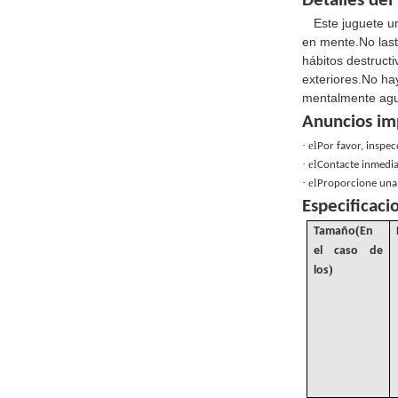
Detalles del
Este juguete u
en mente.No lasti
hábitos destruct
exteriores.No ha
mentalmente agu
Anuncios im
· el
Por favor, inspec
· el
Contacte inmedia
· el
Proporcione una 
Especificaci
(
Tamaño
En
el caso de
)
los