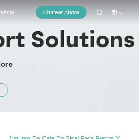
Chatear Ahora
Contáctenos
s
Juguete De Caja De Sisal Para Perros Y