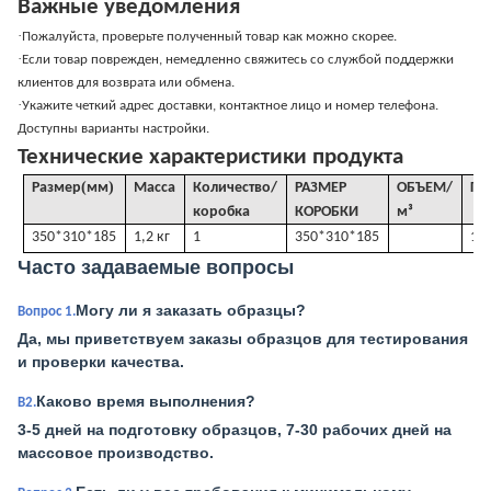
Важные уведомления
·
Пожалуйста, проверьте полученный товар как можно скорее.
·
Если товар поврежден, немедленно свяжитесь со службой поддержки
клиентов для возврата или обмена.
·
Укажите четкий адрес доставки, контактное лицо и номер телефона.
Доступны варианты настройки.
Технические характеристики продукта
(
)
Размер
мм
Масса
Количество/
РАЗМЕР
ОБЪЕМ
/
Г
.
коробка
КОРОБКИ
м³
350*310*185
1,2 кг
1
350*310*185
1,2
Часто задаваемые вопросы
Могу ли я заказать образцы?
Вопрос 1.
Да, мы приветствуем заказы образцов для тестирования
и проверки качества.
Каково время выполнения?
В2.
3-5 дней на подготовку образцов, 7-30 рабочих дней на
массовое производство.