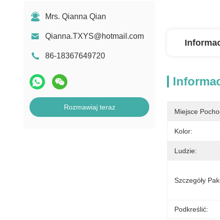
Mrs. Qianna Qian
Qianna.TXYS@hotmail.com
Informa
86-18367649720
Informa
Rozmawiaj teraz
Miejsce Pocho
Kolor:
Ludzie:
Szczegóły Pak
Podkreślić: