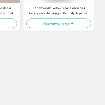
e deski
Zabawka dla kotów sisal z drewna i
ów proste i
tworzywa sztucznego Dla małych psów i
kotów
Rozmawiaj teraz