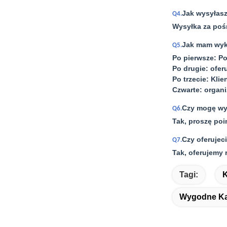
Jak wysyłasz
Q4.
Wysyłka za poś
Jak mam wyk
Q5.
Po pierwsze: P
Po drugie: ofe
Po trzecie: Kli
Czwarte: organ
Czy mogę wy
Q6.
Tak, proszę po
Czy oferujec
Q7.
Tak, oferujemy 
Tagi:
K
Wygodne Ka