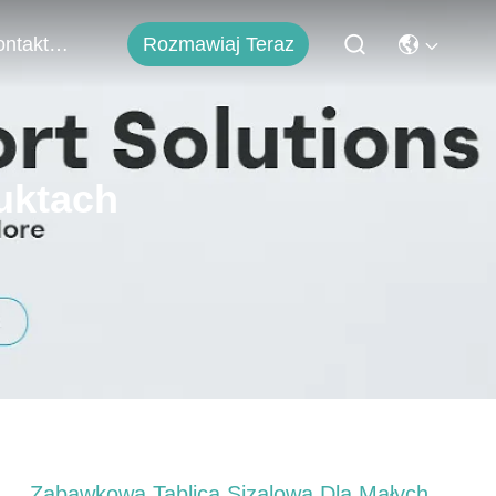
Rozmawiaj Teraz
Skontaktuj Się Z Nami
uktach
Zabawkowa Tablica Sizalowa Dla Małych