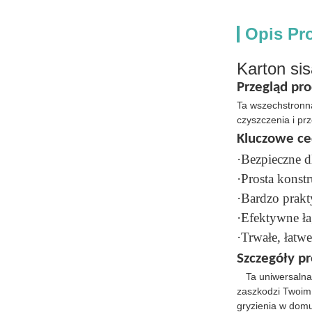
Opis Pr
Karton sis
Przegląd pr
Ta wszechstronna
czyszczenia i p
Kluczowe ce
·Bezpieczne 
·Prosta konst
·Bardzo prakt
·Efektywne ł
·Trwałe, łatw
Szczegóły p
Ta uniwersalna
zaszkodzi Twoim 
gryzienia w domu