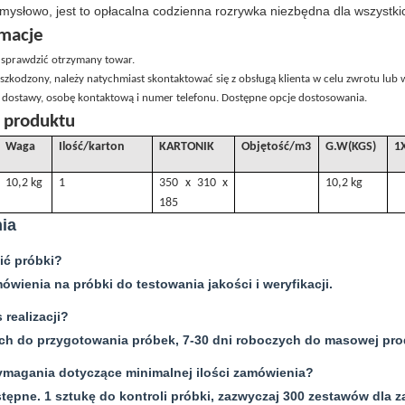
umysłowo, jest to opłacalna codzienna rozrywka niezbędna dla wszystki
macje
 sprawdzić otrzymany towar.
 uszkodzony, należy natychmiast skontaktować się z obsługą klienta w celu zwrotu lub
 dostawy, osobę kontaktową i numer telefonu. Dostępne opcje dostosowania.
a produktu
Waga
Ilość/karton
KARTONIK
Objętość
/
m3
G
.W(KGS)
1
10,2 kg
1
350 x 310 x
10,2 kg
185
ia
ć próbki?
ówienia na próbki do testowania jakości i weryfikacji.
 realizacji?
ych do przygotowania próbek, 7-30 dni roboczych do masowej pro
magania dotyczące minimalnej ilości zamówienia?
tępne. 1 sztukę do kontroli próbki, zazwyczaj 300 zestawów dla 