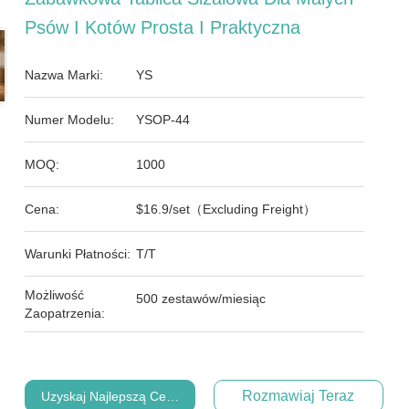
Psów I Kotów Prosta I Praktyczna
Nazwa Marki:
YS
Numer Modelu:
YSOP-44
MOQ:
1000
Cena:
$16.9/set（Excluding Freight）
Warunki Płatności:
T/T
Możliwość
500 zestawów/miesiąc
Zaopatrzenia:
Rozmawiaj Teraz
Uzyskaj Najlepszą Cenę