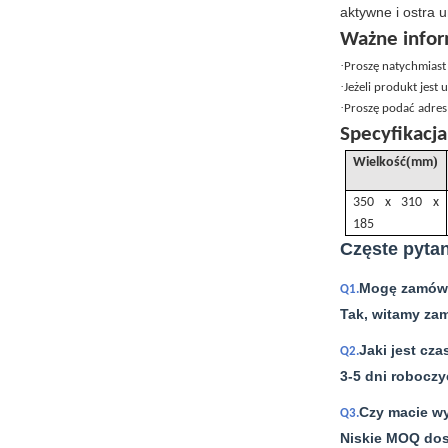
aktywne i ostra 
Ważne infor
·
Proszę natychmiast
·
Jeżeli produkt jest
·
Proszę podać adres
Specyfikacj
(
)
Wielkość
mm
350 x 310 x
185
Częste pytan
Mogę zamówi
Q1.
Tak, witamy zam
Jaki jest czas
Q2.
3-5 dni robocz
Czy macie wy
Q3.
Niskie MOQ dos