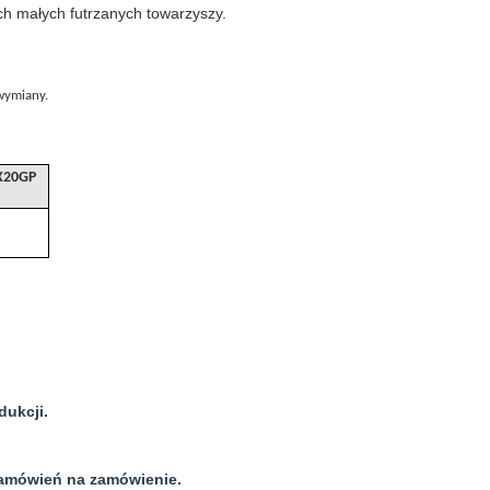
ch małych futrzanych towarzyszy.
 wymiany.
X20GP
dukcji.
zamówień na zamówienie.