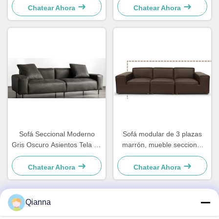
profundos para espacios de
Chatear Ahora
Chatear Ahora
estar
Sofá Seccional Moderno
Sofá modular de 3 plazas
Gris Oscuro Asientos Tela de
marrón, mueble seccional
Microfibra
moderno personalizado
Chatear Ahora
Chatear Ahora
Qianna