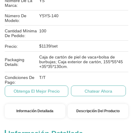
Nombre De La
YS
Marca:
Número De
YSYS-140
Modelo:
Cantidad Mínima
100
De Pedido:
$1139/set
Precio:
Caja de cartón de piel de vaca+bolsa de
Packaging
burbujas; Caja exterior de cartón, 155*55*45
Details:
+35*35*130cm.
Condiciones De
T/T
Pago:
Obtenga El Mejor Precio
Chatear Ahora
Información Detallada
Descripción Del Producto