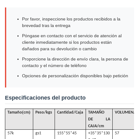
Por favor, inspeccione los productos recibidos a la
brevedad tras la entrega
Póngase en contacto con el servicio de atención al
cliente inmediatamente si los productos están
dañados para su devolución o cambio
Proporcione la dirección de envío clara, la persona de
contacto y el número de teléfono
Opciones de personalización disponibles bajo petición
Especificaciones del producto
(
)
Tamaño
cm
Peso/kgs
Cantidad/Caja
TAMAÑO
VOLUMEN
/
m
DE LA
CAJA/cm
57k
gs
1
155*55*45
+35*35*130
57