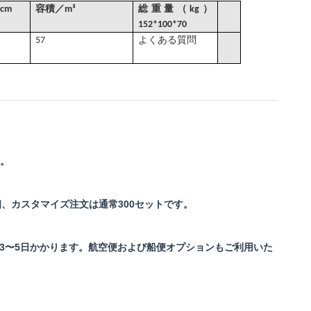
cm
容積
／
m³
総重量（kg）
152*100*70
57
よくある質問
。
す。
、カスタマイズ注文は通常300セットです。
発送は3〜5日かかります。航空便および船便オプションもご利用いた