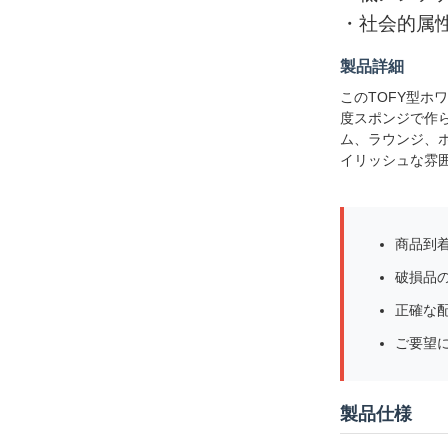
・
社会的属
製品詳細
このTOFY型
度スポンジで作
ム、ラウンジ、
イリッシュな雰
商品到
破損品
正確な
ご要望
製品仕様