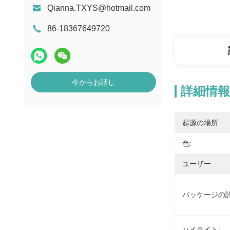
Qianna.TXYS@hotmail.com
86-18367649720
今からお話し
詳細情報
起源の場所:
色:
ユーザー:
パッケージの詳
ハイライト: