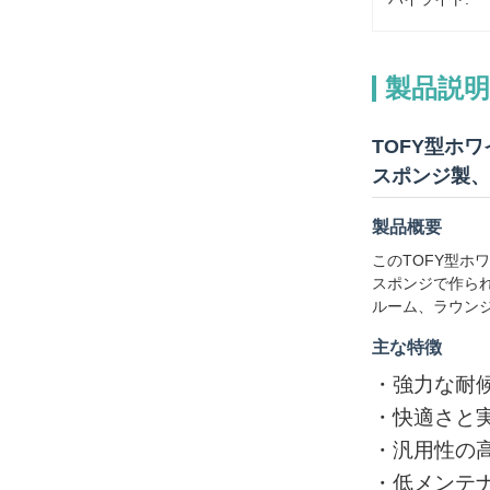
製品説明
TOFY型ホ
スポンジ製、
製品概要
このTOFY型
スポンジで作ら
ルーム、ラウン
主な特徴
・
強力な耐
・
快適さと
・
汎用性の
・
低メンテ