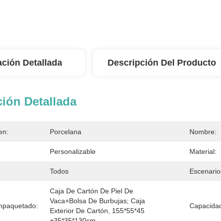
ación Detallada
Descripción Del Producto
ión Detallada
en:
Porcelana
Nombre:
Personalizable
Material:
Todos
Escenario
Caja De Cartón De Piel De 
Vaca+bolsa De Burbujas; Caja 
mpaquetado:
Capacidad
Exterior De Cartón, 155*55*45 
+35*35*130cm.