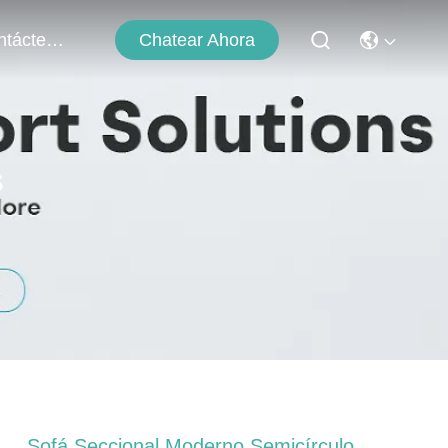
Chatear Ahora
Contáctenos
s
Sofá Seccional Moderno Semicírculo