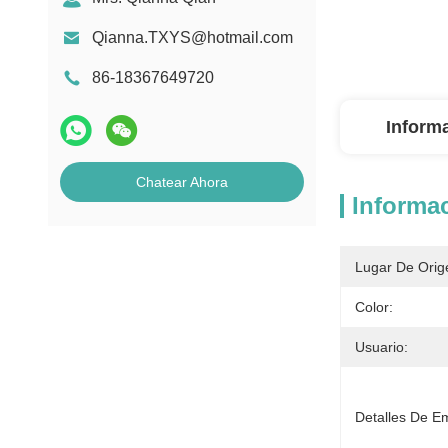
Qianna.TXYS@hotmail.com
86-18367649720
Inform
Chatear Ahora
Informac
Lugar De Orig
Color:
Usuario:
Detalles De E