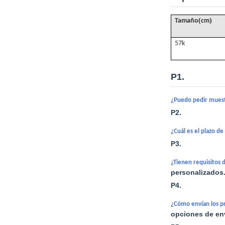
(
)
Tamaño
cm
57k
P1.
¿Puedo pedir mues
P2.
¿Cuál es el plazo d
P3.
¿Tienen requisitos
personalizados
P4.
¿Cómo envían los pr
opciones de env