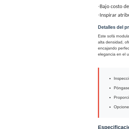
·
Bajo costo d
·
Inspirar atri
Detalles del p
Este sofá modula
alta densidad, o
encajando perfect
elegancia en el u
Inspecci
Póngase 
Proporci
Opciones
Especificaci