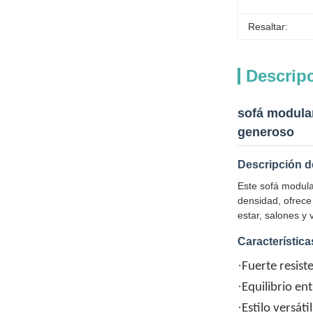
Resaltar:
Descrip
sofá modular
generoso
Descripción d
Este sofá modula
densidad, ofrece
estar, salones y 
Característica
·
Fuerte resist
·
Equilibrio en
·
Estilo versáti