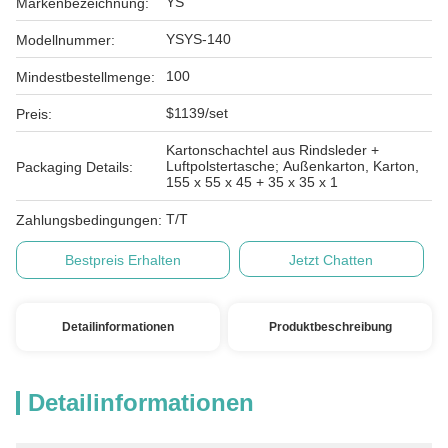
YS
Markenbezeichnung:
YSYS-140
Modellnummer:
100
Mindestbestellmenge:
$1139/set
Preis:
Kartonschachtel aus Rindsleder +
Luftpolstertasche; Außenkarton, Karton,
Packaging Details:
155 x 55 x 45 + 35 x 35 x 1
T/T
Zahlungsbedingungen:
Bestpreis Erhalten
Jetzt Chatten
Detailinformationen
Produktbeschreibung
Detailinformationen