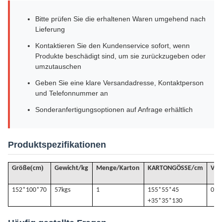
Bitte prüfen Sie die erhaltenen Waren umgehend nach
Lieferung
Kontaktieren Sie den Kundenservice sofort, wenn
Produkte beschädigt sind, um sie zurückzugeben oder
umzutauschen
Geben Sie eine klare Versandadresse, Kontaktperson
und Telefonnummer an
Sonderanfertigungsoptionen auf Anfrage erhältlich
Produktspezifikationen
(
)
Größe
cm
Gewicht/kg
Menge/Karton
KARTONGÖSSE/cm
VO
152*100*70
57k
gs
1
155*55*45
0.4
+35*35*130