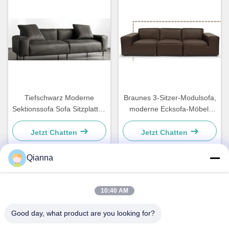
Tiefschwarz Moderne
Braunes 3-Sitzer-Modulsofa,
Sektionssofa Sofa Sitzplatten
moderne Ecksofa-Möbel,
Mikrofiber Tuch
individuell anpassbar
Jetzt Chatten
Jetzt Chatten
Qianna
Schneller Kontakt
10:40 AM
Adresse
Good day, what product are you looking for?
Nr. 793 Tongren Road, Stadt Tongxiang, Provinz Zhejiang