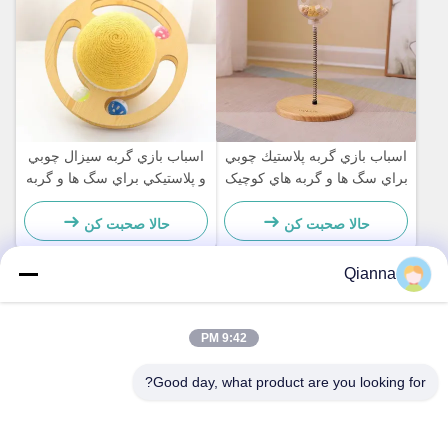
اسباب بازي گربه پلاستيك چوبي
اسباب بازي گربه سيزال چوبي
براي سگ ها و گربه هاي کوچيک
و پلاستيکي براي سگ ها و گربه
ساده و عملي
هاي کوچيک ساده و عملي
حالا صحبت کن
حالا صحبت کن
Qianna
تماس سریع
9:42 PM
آدرس
Good day, what product are you looking for?
شماره 793 جاده Tongren، شهر Tongxiang، استان Zhejiang
تلفن