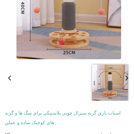
اسباب بازي گربه سيزال چوبي پلاستيکي براي سگ ها و گربه
هاي کوچيک ساده و عملي