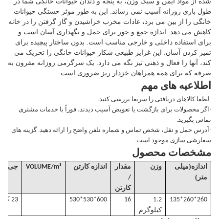
شده از مواد ایمن و سبک وزن، به پنجه و دندان حیوانات خانگی شما در
طول بازی روزانه آسیب نمی رساند. این به طور موثر خستگی حیوانات
خانگی را از بین می برد، عادات مخرب خراشیدن و گاز گرفتن را در خانه
کاهش می دهد. اندازه جمع و جور برای حمل و نگهداری آسان است و
برای استفاده داخلی و خارجی مناسب است. بدون ساختار پیچیده برای
تمیز کردن آسان. این غرایز طبیعی شکار حیوانات خانگی را تحریک می
کند، آنها را فعال و ذهنی تیز نگه می دارد. یک سرگرمی روزانه مقرون به
صرفه که برای همه همراهان خزدار ریز ضروری است.
اطلاعیه های مهم
·
لطفا کالاهای دریافتی را سریعا بررسی کنید.
·
اگر محصولات برای بازگشت یا تعویض آسیب دیدند، فوراً با خدمات مشتری
تماس بگیرید.
·
آدرس حمل و نقل، شخص تماس و شماره تلفن واضح را ارائه دهید. گزینه های
سفارشی سازی موجود است.
مشخصات محصول
(
اندازه
میلی
وزن
مقدار
اندازه کارتن
m³
/
VOLUME
جی
.W(KGS)
)
متر
/
کارتن
260*260*135
1.2
16
600*530*530
23 کیلوگرم
کیلوگرم