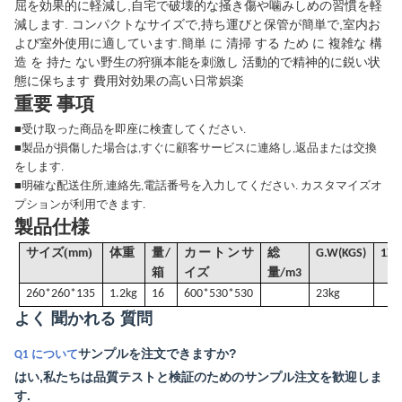
屈を効果的に軽減し,自宅で破壊的な掻き傷や噛みしめの習慣を軽
減します. コンパクトなサイズで,持ち運びと保管が簡単で,室内お
よび室外使用に適しています.簡単 に 清掃 する ため に 複雑な 構
造 を 持た ない野生の狩猟本能を刺激し 活動的で精神的に鋭い状
態に保ちます 費用対効果の高い日常娯楽
重要 事項
■
受け取った商品を即座に検査してください.
■
製品が損傷した場合は,すぐに顧客サービスに連絡し,返品または交換
をします.
■
明確な配送住所,連絡先,電話番号を入力してください. カスタマイズオ
プションが利用できます.
製品仕様
(
)
サイズ
mm
体重
量/
カートンサ
総
G
.W(KGS)
1X2
箱
イズ
量
/
m3
260*260*135
1.2kg
16
600*530*530
23kg
よく 聞かれる 質問
サンプルを注文できますか?
Q1 について
はい,私たちは品質テストと検証のためのサンプル注文を歓迎しま
す.