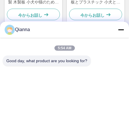
製 木製板 小犬や猫のための
板とプラスチック 小犬と猫
シンプルで実用的な
のための シンプルで実用的
な
今からお話し
今からお話し
Qianna
クイックコンタクト
5:54 AM
アドレス
Good day, what product are you looking for?
浙江省桐郷市同仁路793号
テレ
0086-18367649720
電子メール
Qianna.TXYS@hotmail.com