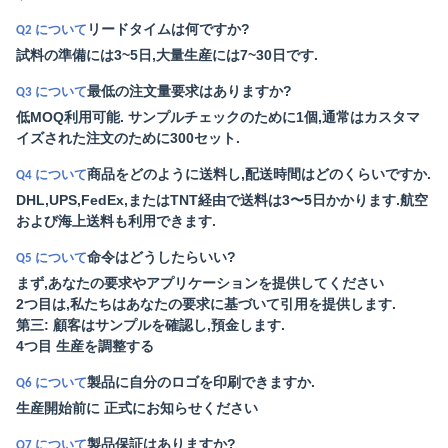
リードタイムは何ですか?
Q2 について
試料の準備には3~5日,大量生産には7~30日です.
最低の注文量要求はありますか?
Q3 について
低MOQ利用可能. サンプルチェックのために1個,通常はカスタマ
イズされた注文のために300セット.
商品をどのように送料し,配送時間はどのくらいですか.
Q4 について
DHL,UPS,FedEx,またはTNT経由で送料は3〜5日かかります.航空
および海上送料も利用できます.
命令はどうしたらいい?
Q5 について
まず,あなたの要求やアプリケーションを提供してください
2つ目は,私たちはあなたの要求に基づいて引用を提供します.
第三: 顧客はサンプルを確認し,預金します.
4つ目 生産を調整する
製品に自分のロゴを印刷できますか.
Q6 について
生産開始前に 正式にお知らせください
製品保証はありますか?
Q7 について