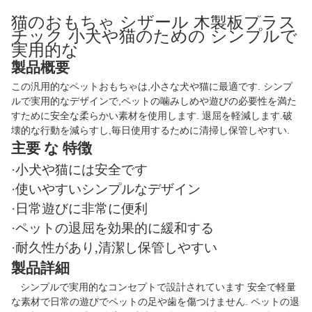
猫のおもちゃ シザール 木製板プラス
チック 小犬や猫のための シンプルで
実用的な
製品概要
この汎用的なペットおもちゃは,小さな犬や猫に最適です. シンプ
ルで実用的なデザインで,ペットの噛みしめや遊びの必要性を満た
すために安全な柔らかい素材を使用します. 退屈を軽減します.破
壊的な行動を減らすし,毎日使用するために清掃し保管しやすい.
主要 な 特徴
·小犬や猫には安全です
·使いやすいシンプルなデザイン
·日常遊びに非常に便利
·ペットの退屈を効果的に緩和する
·耐久性があり,清潔し保管しやすい
製品詳細
シンプルで実用的なコンセプトで設計されています 安全で軽量
な素材で日常の遊びでペットの足や歯を傷つけません. ペットの退