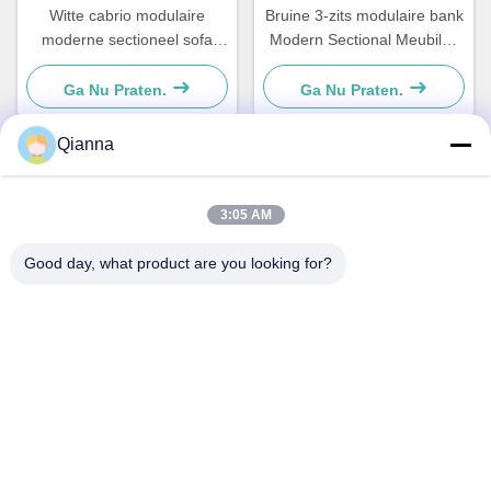
Witte cabrio modulaire
Bruine 3-zits modulaire bank
moderne sectioneel sofa
Modern Sectional Meubilair
TOFY gevormd voor
Op Maat
woonkamer
Ga Nu Praten.
Ga Nu Praten.
Qianna
Snel contact
3:05 AM
Adres
Good day, what product are you looking for?
No. 793 Tongren Road, Tongxiang City, provincie Zhejiang
Tel
0086-18367649720
E-mail
Qianna.TXYS@hotmail.com