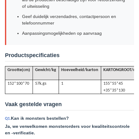
of uitwisseling
Geef duidelijk verzendadres, contactpersoon en
telefoonnummer
Aanpassingsmogelijkheden op aanvraag
Productspecificaties
(
)
Grootte
cm
Gewicht/kg
Hoeveelheid/karton
KARTONGROOT/cm
152*100*70
57k.
gs
1
155*55*45
+35*35*130
Vaak gestelde vragen
Kan ik monsters bestellen?
Q1.
Ja, we verwelkomen monsterorders voor kwaliteitscontrole
en -verificatie.