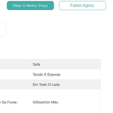
Falem Agora.
Obter O Melhor Preço
Sofá
Tecido E Esponja
Em Todo O Lado
e Da Fonte:
500set/um Mês