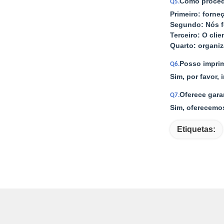
Como proce
Q5.
Primeiro: forne
Segundo: Nós 
Terceiro: O cli
Quarto: organi
Posso imprim
Q6.
Sim, por favor,
Oferece gara
Q7.
Sim, oferecemo
Etiquetas: