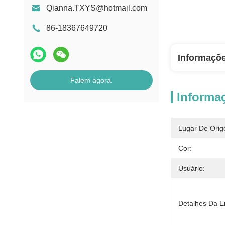
Qianna.TXYS@hotmail.com
86-18367649720
Informaçõ
Falem agora.
Informa
Lugar De Orig
Cor:
Usuário:
Detalhes Da 