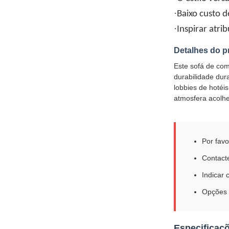
·
Baixo custo 
·
Inspirar atri
Detalhes do p
Este sofá de com
durabilidade dur
lobbies de hotéi
atmosfera acolhe
Por favo
Contacte
Indicar
Opções 
Especificaç