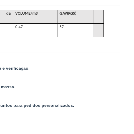
 da
VOLUME
/
m3
G
.W(KGS)
0.47
57
e verificação.
m massa.
juntos para pedidos personalizados.