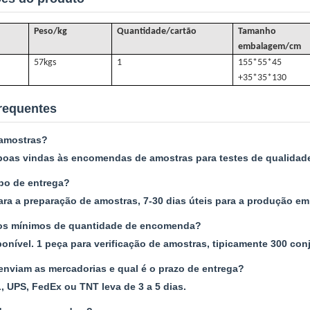
Peso/kg
Quantidade/cartão
Tamanho
embalagem/cm
57k
gs
1
155*55*45
+35*35*130
requentes
 amostras?
oas vindas às encomendas de amostras para testes de qualidade 
po de entrega?
para a preparação de amostras, 7-30 dias úteis para a produção e
tos mínimos de quantidade de encomenda?
nível. 1 peça para verificação de amostras, tipicamente 300 con
nviam as mercadorias e qual é o prazo de entrega?
, UPS, FedEx ou TNT leva de 3 a 5 dias.