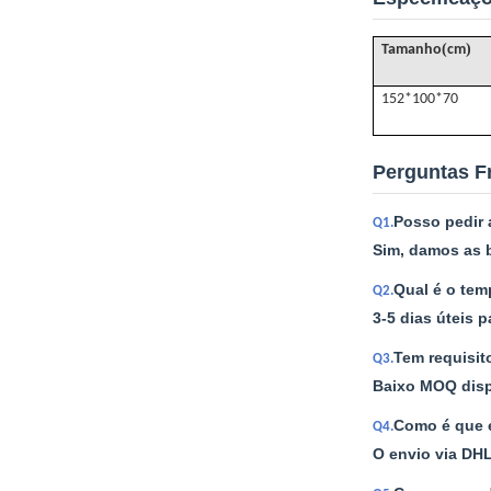
(
)
Tamanho
cm
152*100*70
Perguntas F
Posso pedir
Q1.
Sim, damos as b
Qual é o tem
Q2.
3-5 dias úteis 
Tem requisi
Q3.
Baixo MOQ dispo
Como é que e
Q4.
O envio via DHL