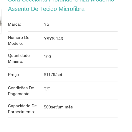
Assento De Tecido Microfibra
Marca:
YS
Número Do
YSYS-143
Modelo:
Quantidade
100
Mínima:
Preço:
$1179/set
Condições De
T/T
Pagamento:
Capacidade De
500set/um mês
Fornecimento: