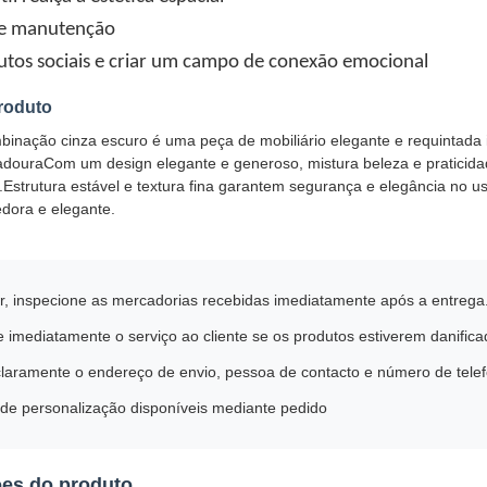
de manutenção
butos sociais e criar um campo de conexão emocional
roduto
binação cinza escuro é uma peça de mobiliário elegante e requintada i
adouraCom um design elegante e generoso, mistura beleza e praticidad
s.Estrutura estável e textura fina garantem segurança e elegância no u
dora e elegante.
r, inspecione as mercadorias recebidas imediatamente após a entrega
 imediatamente o serviço ao cliente se os produtos estiverem danific
 claramente o endereço de envio, pessoa de contacto e número de tele
de personalização disponíveis mediante pedido
ões do produto