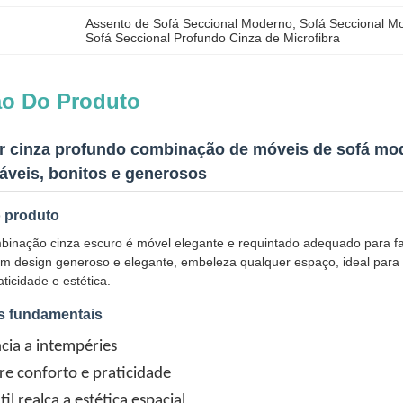
Assento de Sofá Seccional Moderno
, 
Sofá Seccional Mo
Sofá Seccional Profundo Cinza de Microfibra
ão Do Produto
ar cinza profundo combinação de móveis de sofá mode
áveis, bonitos e generosos
o produto
binação cinza escuro é móvel elegante e requintado adequado para fam
design generoso e elegante, embeleza qualquer espaço, ideal para sa
ticidade e estética.
as fundamentais
ncia a intempéries
tre conforto e praticidade
til realça a estética espacial