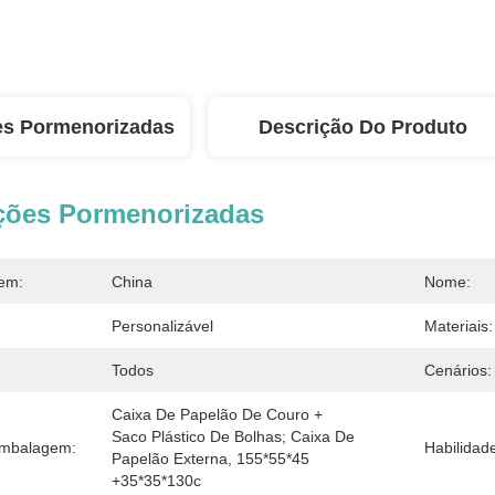
es Pormenorizadas
Descrição Do Produto
ções Pormenorizadas
em:
China
Nome:
Personalizável
Materiais:
Todos
Cenários:
Caixa De Papelão De Couro + 
Saco Plástico De Bolhas; Caixa De 
Embalagem:
Habilidad
Papelão Externa, 155*55*45 
+35*35*130c