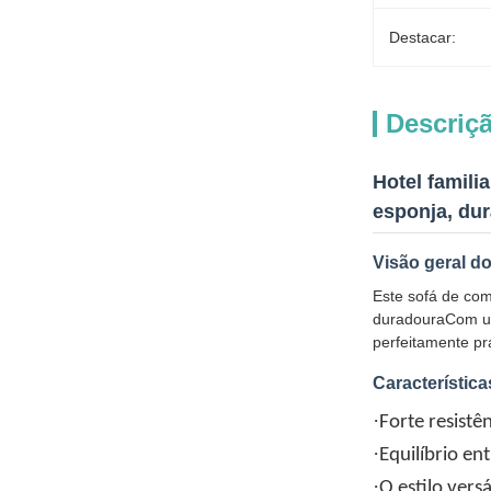
Destacar:
Descriç
Hotel famili
esponja, dur
Visão geral d
Este sofá de com
duradouraCom um 
perfeitamente pra
Característic
·
Forte resistê
·
Equilíbrio en
·
O estilo versá