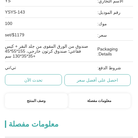
YS
الاسم التجاري:
YSYS-143
رقم الموديل:
100
موك:
$1179/set
سعر:
صندوق من الورق المقوى من جلد البقر + كيس
Packaging
فقاعي؛ صندوق كرتون خارجي، 155*55*45
Details:
+35*35*130 سم
تي/تي
شروط الدفع:
احصل على أفضل سعر
تحدث الآن
معلومات مفصلة
وصف المنتج
معلومات مفصلة