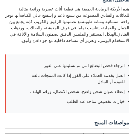
هذه الأريكة الرمادية العميقة هي قطعة أثاث عصرية ورائعة مثالية
للعائلات والفنادق المصنوعة من نسيج ناعم و إسفنج عالي الكثافةأنها توفر
راحة استثنائية ومتانة طويلةمع تصميمها الرقيق والكريم، فإنه يجمع بين
الجمال والعملية، يتناسب تماما في غرف المعيشة، والصالات، وردهات
الفنادق.الهيكل المستقر والملمس الدقيق يضمنون السلامة والأناقة في
الاستخدام اليومي، وتعزيز أي مساحة داخلية مع جو دافئ وأنيق.
الرجاء فحص البضائع التي تم تسليمها على الفور
اتصل بخدمة العملاء على الفور إذا كانت المنتجات تالفة
للعودة أو التبادل
إعطاء عنوان شحن واضح، شخص الاتصال، ورقم الهاتف
خيارات تخصيص متاحة عند الطلب
مواصفات المنتج