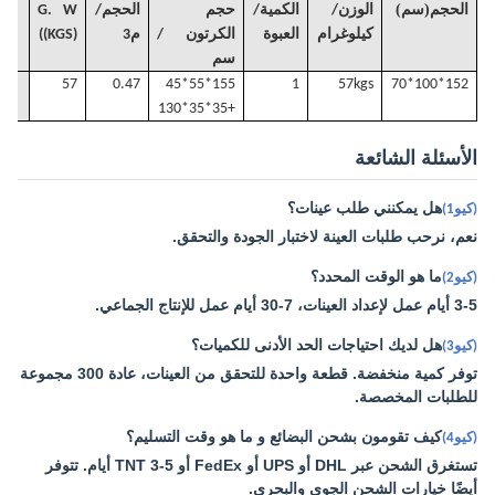
)
(
الحجم
سم
الوزن/
الكمية/
حجم
الحجم
/
. W
G
كيلوغرام
العبوة
الكرتون /
م3
((KGS)
سم
57
0.47
155*55*45
1
57k
gs
152*100*70
+35*35*130
الأسئلة الشائعة
هل يمكنني طلب عينات؟
(كيو1)
نعم، نرحب طلبات العينة لاختبار الجودة والتحقق.
ما هو الوقت المحدد؟
(كيو2)
3-5 أيام عمل لإعداد العينات، 7-30 أيام عمل للإنتاج الجماعي.
هل لديك احتياجات الحد الأدنى للكميات؟
(كيو3)
توفر كمية منخفضة. قطعة واحدة للتحقق من العينات، عادة 300 مجموعة
للطلبات المخصصة.
كيف تقومون بشحن البضائع و ما هو وقت التسليم؟
(كيو4)
تستغرق الشحن عبر DHL أو UPS أو FedEx أو TNT 3-5 أيام. تتوفر
أيضًا خيارات الشحن الجوي والبحري.