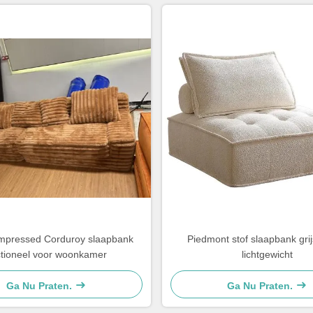
pressed Corduroy slaapbank
Piedmont stof slaapbank grij
tioneel voor woonkamer
lichtgewicht
Ga Nu Praten.
Ga Nu Praten.