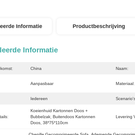
leerde Informatie
Productbeschrijving
leerde Informatie
rkomst:
China
Naam:
Aanpasbaar
Materiaal:
Iedereen
Scenario's
Koeienhuid Kartonnen Doos + 
ails:
Bubbelzak; Buitendoos Kartonnen 
Levering 
Doos, 38*75*110cm
Chenille Gecomprimeerde Sofa
, 
Ademende Gecomprim