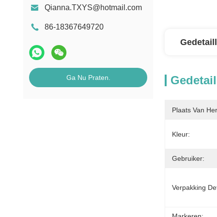
Qianna.TXYS@hotmail.com
86-18367649720
Gedetail
Ga Nu Praten.
Gedetail
Plaats Van He
Kleur:
Gebruiker:
Verpakking Det
Markeren: