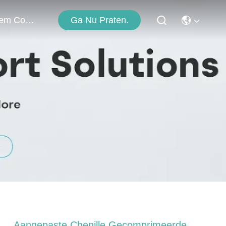
Ga Nu Praten.
Neem Contact Met Ons Op
Aangepaste Chenille Gecomprimeerde