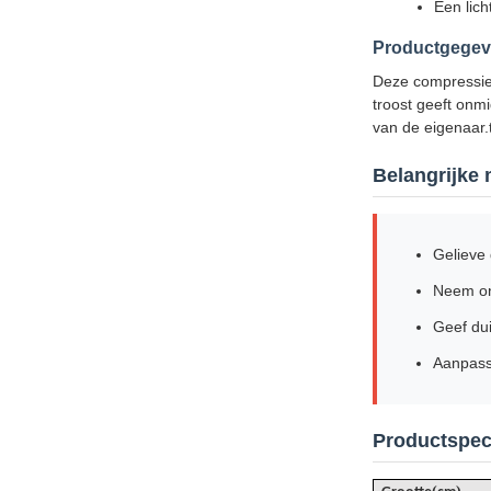
Een lich
Productgege
Deze compressieb
troost geeft onm
van de eigenaar.t
Belangrijke
Gelieve 
Neem onm
Geef du
Aanpass
Productspeci