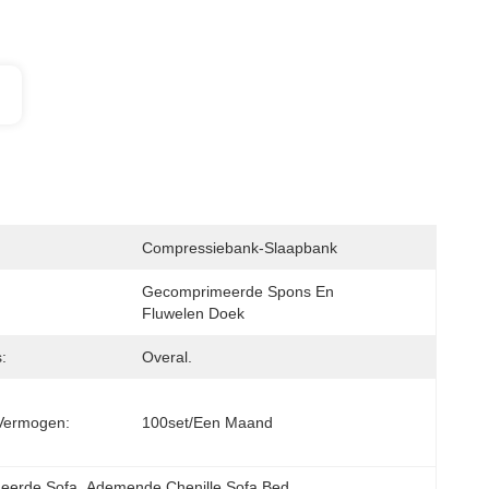
Compressiebank-Slaapbank
Gecomprimeerde Spons En 
Fluwelen Doek
:
Overal.
Vermogen:
100set/een Maand
eerde Sofa
, 
Ademende Chenille Sofa Bed