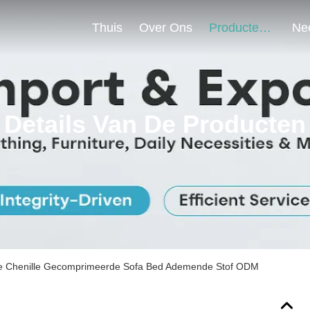
Thuis
Over Ons
Producten
Details Van De Producten
e Chenille Gecomprimeerde Sofa Bed Ademende Stof ODM