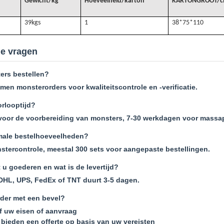
Gewicht/kg
Hoeveelheid/karton
KARTONGROOT/
39k
gs
1
38*75*110
de vragen
ers bestellen?
men monsterorders voor kwaliteitscontrole en -verificatie.
orlooptijd?
voor de voorbereiding van monsters, 7-30 werkdagen voor massa
male bestelhoeveelheden?
stercontrole, meestal 300 sets voor aangepaste bestellingen.
 u goederen en wat is de levertijd?
DHL, UPS, FedEx of TNT duurt 3-5 dagen.
rder met een bevel?
f uw eisen of aanvraag
bieden een offerte op basis van uw vereisten