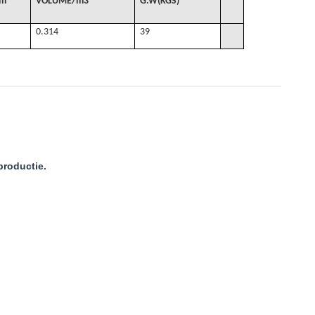
cm
VOLUME
/
m3
G
.W(KGS)
0.314
39
productie.