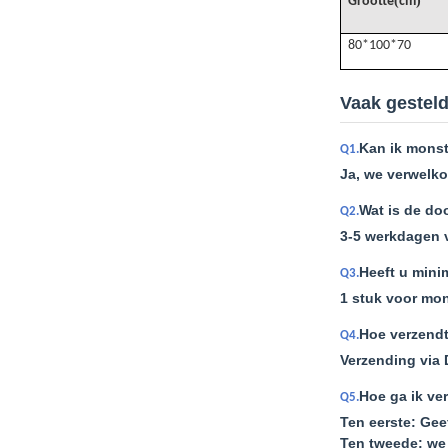
(
)
Grootte
cm
80*100*70
Vaak gestel
Kan ik monst
Q1.
Ja, we verwelko
Wat is de do
Q2.
3-5 werkdagen 
Heeft u mini
Q3.
1 stuk voor mon
Hoe verzendt
Q4.
Verzending via 
Hoe ga ik ve
Q5.
Ten eerste: Gee
Ten tweede: we 