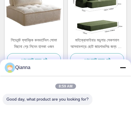
পিডেমন্ট ফ্যাব্রিক কনভার্টেবল সোফা
মাইক্রোফাইবার মডুলার সেকশনাল
বিছানা গ্রে লিনেন হালকা ওজন
আসবাবপত্র ছোট জায়গাগুলির জন্য ধোয়া
সোফা
এখন চ্যাট করুন
এখন চ্যাট করুন
Qianna
8:59 AM
দ্রুত যোগাযোগ
Good day, what product are you looking for?
ঠিকানা
নং ৭৯৩ টংরেন রোড, টংজিয়াং শহর, ঝেজিয়াং প্রদেশ
টেল