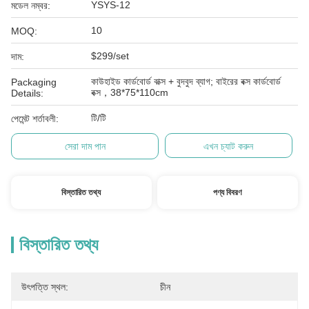
YSYS-12
মডেল নম্বর:
10
MOQ:
$299/set
দাম:
কাউহাইড কার্ডবোর্ড বাক্স + বুদবুদ ব্যাগ; বাইরের বক্স কার্ডবোর্ড
Packaging
বক্স，38*75*110cm
Details:
টি/টি
পেমেন্ট শর্তাবলী:
সেরা দাম পান
এখন চ্যাট করুন
বিস্তারিত তথ্য
পণ্য বিবরণ
বিস্তারিত তথ্য
উৎপত্তি স্থল:
চীন