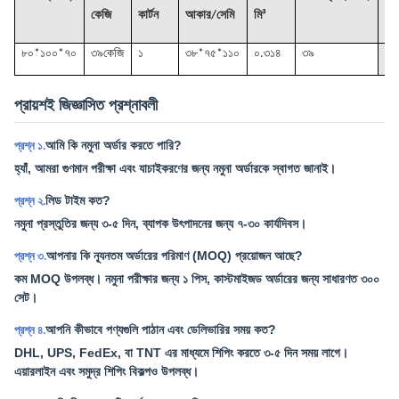
কেজি
কার্টন
আকার/সেমি
মি³
৮০*১০০*৭০
৩৯কে
জি
১
৩৮*৭৫*১১০
০.৩১৪
৩৯
প্রায়শই জিজ্ঞাসিত প্রশ্নাবলী
আমি কি নমুনা অর্ডার করতে পারি?
প্রশ্ন ১.
হ্যাঁ, আমরা গুণমান পরীক্ষা এবং যাচাইকরণের জন্য নমুনা অর্ডারকে স্বাগত জানাই।
লিড টাইম কত?
প্রশ্ন ২.
নমুনা প্রস্তুতির জন্য ৩-৫ দিন, ব্যাপক উৎপাদনের জন্য ৭-৩০ কার্যদিবস।
আপনার কি ন্যূনতম অর্ডারের পরিমাণ (MOQ) প্রয়োজন আছে?
প্রশ্ন ৩.
কম MOQ উপলব্ধ। নমুনা পরীক্ষার জন্য ১ পিস, কাস্টমাইজড অর্ডারের জন্য সাধারণত ৩০০
সেট।
আপনি কীভাবে পণ্যগুলি পাঠান এবং ডেলিভারির সময় কত?
প্রশ্ন ৪.
DHL, UPS, FedEx, বা TNT এর মাধ্যমে শিপিং করতে ৩-৫ দিন সময় লাগে।
এয়ারলাইন এবং সমুদ্র শিপিং বিকল্পও উপলব্ধ।