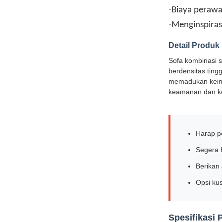
·
Biaya perawa
·
Menginspiras
Detail Produk
Sofa kombinasi s
berdensitas ting
memadukan keinda
keamanan dan ke
Harap p
Segera 
Berikan
Opsi ku
Spesifikasi 