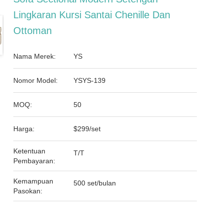
Lingkaran Kursi Santai Chenille Dan
Ottoman
Nama Merek:
YS
Nomor Model:
YSYS-139
MOQ:
50
Harga:
$299/set
Ketentuan
T/T
Pembayaran:
Kemampuan
500 set/bulan
Pasokan: