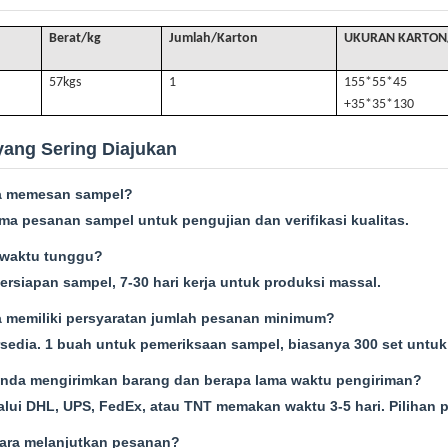
Berat/kg
Jumlah/Karton
UKURAN KARTON
57k
gs
1
155*55*45
+35*35*130
yang Sering Diajukan
a memesan sampel?
ma pesanan sampel untuk pengujian dan verifikasi kualitas.
 waktu tunggu?
persiapan sampel, 7-30 hari kerja untuk produksi massal.
 memiliki persyaratan jumlah pesanan minimum?
sedia. 1 buah untuk pemeriksaan sampel, biasanya 300 set untu
nda mengirimkan barang dan berapa lama waktu pengiriman?
lui DHL, UPS, FedEx, atau TNT memakan waktu 3-5 hari. Pilihan p
ara melanjutkan pesanan?