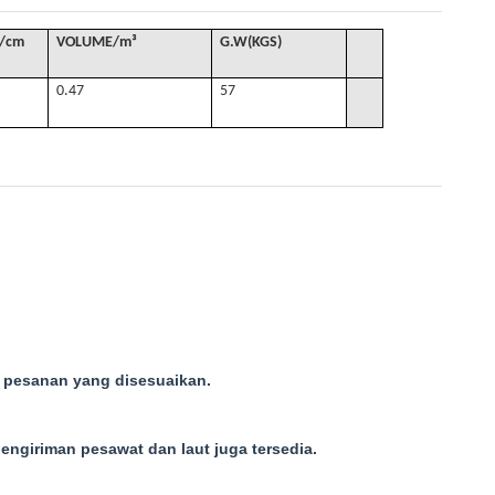
/cm
VOLUME
/
m³
G
.W(KGS)
0.47
57
k pesanan yang disesuaikan.
engiriman pesawat dan laut juga tersedia.