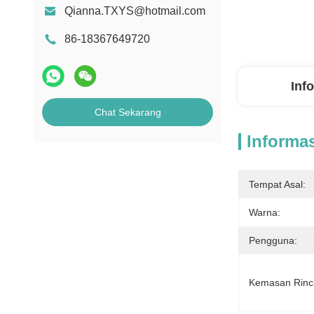
Qianna.TXYS@hotmail.com
86-18367649720
Inf
Chat Sekarang
Informas
Tempat Asal:
Warna:
Pengguna:
Kemasan Rinc