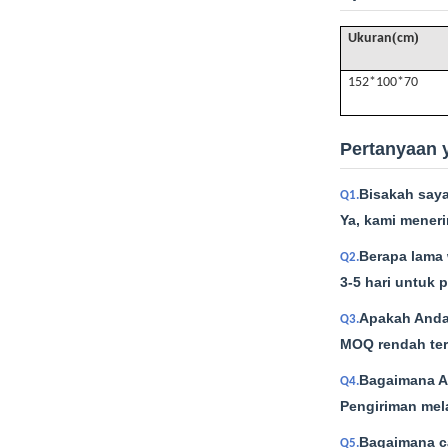
(
)
Ukuran
cm
152*100*70
Pertanyaan 
Bisakah say
Q1.
Ya, kami meneri
Berapa lama
Q2.
3-5 hari untuk 
Apakah Anda
Q3.
MOQ rendah ter
Bagaimana A
Q4.
Pengiriman mela
Bagaimana c
Q5.