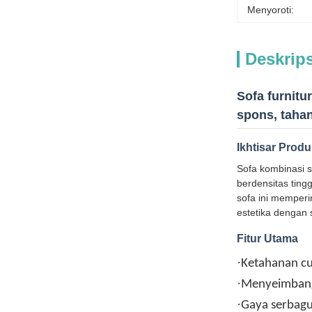
Menyoroti:
Deskrip
Sofa furnitu
spons, tahan
Ikhtisar Prod
Sofa kombinasi s
berdensitas tin
sofa ini memperi
estetika dengan
Fitur Utama
·
Ketahanan cu
·
Menyeimbang
·
Gaya serbagu