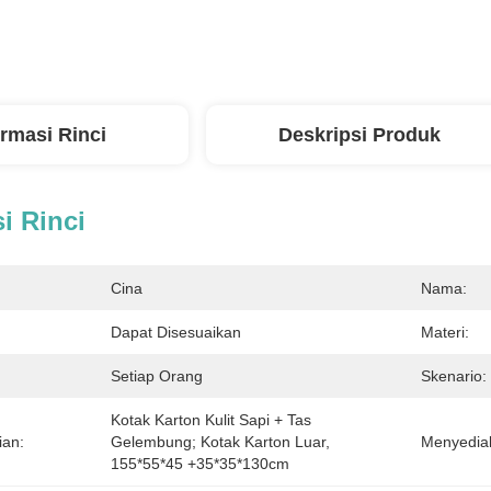
ormasi Rinci
Deskripsi Produk
i Rinci
Cina
Nama:
Dapat Disesuaikan
Materi:
Setiap Orang
Skenario:
Kotak Karton Kulit Sapi + Tas 
ian:
Gelembung; Kotak Karton Luar, 
Menyedia
155*55*45 +35*35*130cm