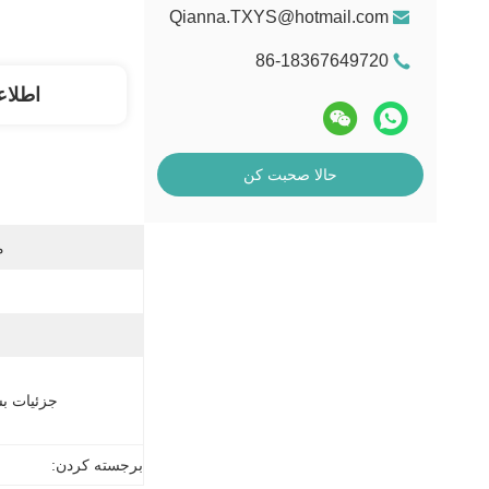
Qianna.TXYS@hotmail.com
86-18367649720
اطلاع
حالا صحبت کن
م
جزئیات بس
برجسته کردن: