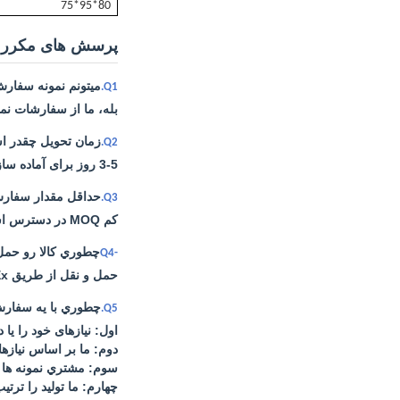
80*95*75
پرسش های مکرر
ميتونم نمونه سفار
Q1.
بله، ما از سفارشات نمو
زمان تحویل چقدر 
Q2.
3-5 روز برای آماده سازی نمونه، 7-30 روز کاری برای تولید انبوه.
حداقل مقدار سفارش
Q3.
کم MOQ در دسترس است. 1 قطعه برای چک نمونه، به طور معمول 300 مجموعه برای سفارشات سفارشی.
چطوري کالا رو حمل
-Q4
حمل و نقل از طریق DHL ، UPS ، FedEx یا TNT 3-5 روز طول می کشد. گزینه های حمل و نقل هوایی و دریایی نیز در دسترس است.
چطوري با يه سفارش
Q5.
اول: نیازهای خود را یا 
دوم: ما بر اساس نیازه
سوم: مشتري نمونه ها رو
چهارم: ما تولید را ترت