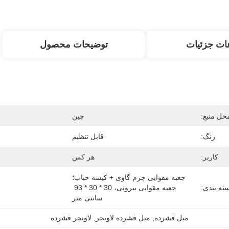
ات جزئیات
توضیحات محصول
حل منبع:
چین
رنگ:
قابل تنظیم
کاربر:
هر کس
جعبه مقوایی چرم گاوی + کیسه حباب؛ 
ته بندی:
جعبه مقوایی بیرونی، 30 * 30 * 93 
سانتی متر
مبل فشرده
, 
مبل فشرده لاونجر
, 
لاونجر فشرده