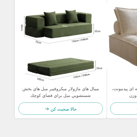
 ای پیدمونت،
ميبال هاي ماژولار ميکروفيبر مبل هاي بخش
وزن
شستشويي مبل براي فضاي كوچك
حالا صحبت کن