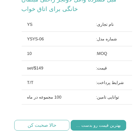
خانگی برای اتاق خواب
نام تجاری:
YS
شماره مدل:
YSYS-06
10
MOQ:
قیمت:
$149/set
شرایط پرداخت:
T/T
توانایی تامین:
100 مجموعه در ماه
حالا صحبت کن
بهترین قیمت رو بدست بیار