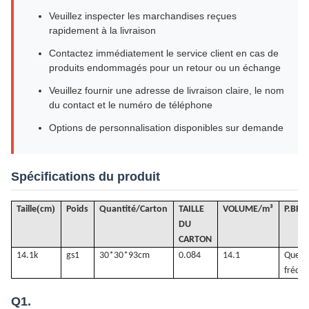
Veuillez inspecter les marchandises reçues
rapidement à la livraison
Contactez immédiatement le service client en cas de
produits endommagés pour un retour ou un échange
Veuillez fournir une adresse de livraison claire, le nom
du contact et le numéro de téléphone
Options de personnalisation disponibles sur demande
Spécifications du produit
(
)
Taille
cm
Poids
Quantité/Carton
TAILLE
VOLUME
/
m³
P.BRU
DU
CARTON
14.1k
gs
1
30*30*93cm
0.084
14.1
Quest
fréqu
Q1.