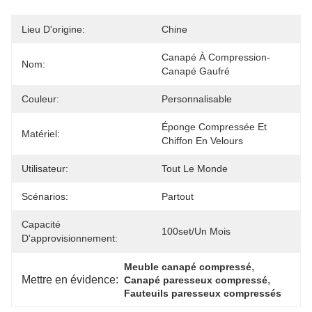
Lieu D'origine:
Chine
Canapé À Compression-
Nom:
Canapé Gaufré
Couleur:
Personnalisable
Éponge Compressée Et 
Matériel:
Chiffon En Velours
Utilisateur:
Tout Le Monde
Scénarios:
Partout
Capacité
100set/un Mois
D'approvisionnement:
, 
Meuble canapé compressé
Mettre en évidence:
, 
Canapé paresseux compressé
Fauteuils paresseux compressés