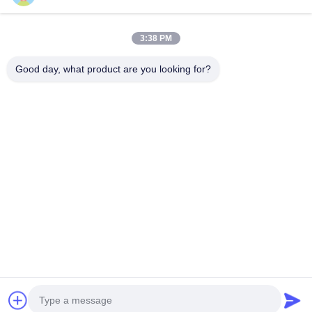
Contact rapide
3:38 PM
Adresse
Good day, what product are you looking for?
No 793 rue Tongren, ville de Tongxiang, province du
Zhejiang
Télégramme
0086-18367649720
E-mail
Qianna.TXYS@hotmail.com
Politique de confidentialité
|
Plan du site
| La Chine est bonne.
Qualité Mobilier de table d'hôtel Fournisseur. Copyright © 2026
Tongxiang Yuesheng Import and Export Trading Co., Ltd. Tout.
Les droits sont réservés.