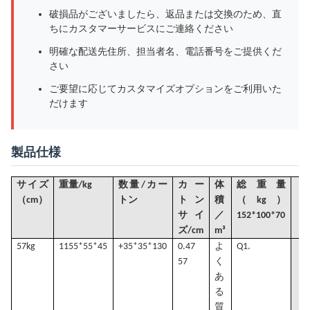
破損品がございましたら、返品または交換のため、直
ちにカスタマーサービスにご連絡ください
明確な配送先住所、担当者名、電話番号をご提供くだ
さい
ご要望に応じてカスタマイズオプションをご利用いた
だけます
製品仕様
サイズ
重量/kg
数量/カー
カー
体
総重量
（
）
cm
トン
トン
積
（kg）
サイ
／
152*100*70
ズ/cm
m³
57kg
1
155*55*45
+35*35*130
0.47
よ
Q1.
57
く
あ
る
質