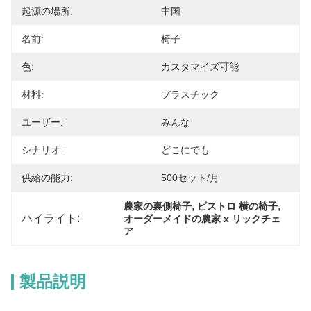
起源の場所:
中国
名前:
椅子
色:
カスタマイズ可能
材料:
プラスチック
ユーザー:
みんな
シナリオ:
どこにでも
供給の能力:
500セット/月
, 
, 
農家の裏側椅子
ビストロ 横の椅子
ハイライト:
オーダーメイドの農家 x リックチェ
ア
製品説明