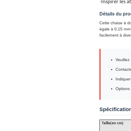
·
Inspirer les 
Détails du pro
Cette chaise à do
égale à 0,15 mmIl
facilement à dive
Veuillez
Contacte
Indiquer
Options
Spécificatio
(
)
Taille
en cm