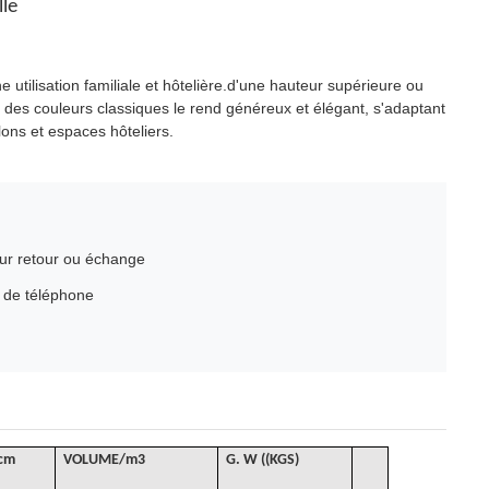
lle
 utilisation familiale et hôtelière.d'une hauteur supérieure ou
n des couleurs classiques le rend généreux et élégant, s'adaptant
lons et espaces hôteliers.
our retour ou échange
o de téléphone
/cm
VOLUME
/
m3
G
. W ((KGS)