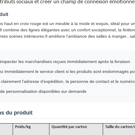
attributs sociaux et créer un champ de connexion émotionne
duit
s haut en croix rouge est un meuble à la mode et exquis, idéal pour une
 combine des lignes élégantes avec un confort exceptionnel, la finitio
rses scènes intérieures.Il améliore l'ambiance des salles à manger., sa
 inspecter les marchandises reçues immédiatement après la livraison
z immédiatement le service client si les produits sont endommagés p
 clairement l'adresse d'expédition, la personne de contact et le numér
 de personnalisation disponibles sur demande
ns du produit
Poids/kg
Quantité par carton
Taille du carton