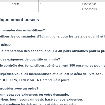
57k
gs
1
155*55*45
+35*35*130
réquemment posées
ommander des échantillons?
illons les commandes d'échantillons pour les tests de qualité et la
 délai?
 la préparation des échantillons, 7 à 30 jours ouvrables pour la p
 des exigences de quantité minimale?
 le contrôle des échantillons, généralement 300 ensembles pour
pédiez-vous les marchandises et quel est le délai de livraison?
r DHL, UPS, FedEx ou TNT prend 3 à 5 jours.
rocéder avec un ordre?
ournissez vos exigences ou votre demande.
Nous fournissons un devis basé sur vos exigences
lient confirme les échantillons et dépose un dépôt.