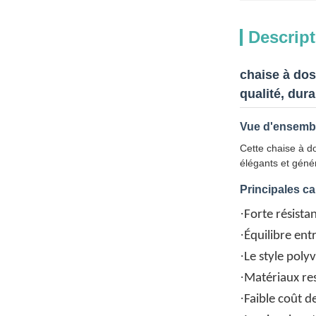
Descript
chaise à dos
qualité, dur
Vue d'ensembl
Cette chaise à d
élégants et génér
Principales ca
·
Forte résista
·
Équilibre ent
·
Le style poly
·
Matériaux res
·
Faible coût 