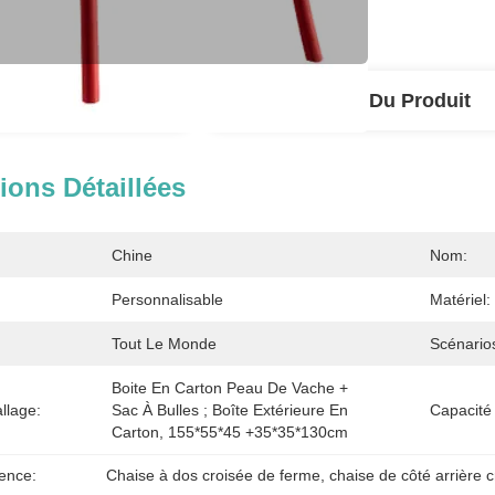
tions Détaillées
Description Du Produit
ions Détaillées
Chine
Nom:
Personnalisable
Matériel:
Tout Le Monde
Scénario
Boite En Carton Peau De Vache + 
llage:
Sac À Bulles ; Boîte Extérieure En 
Capacité
Carton, 155*55*45 +35*35*130cm
ence:
Chaise à dos croisée de ferme
, 
chaise de côté arrière 