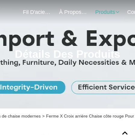
Fil D'acier À Faible Teneur En Carbone
À Propos De Nous
Produits
Détails Des Produits
 de chaise modernes
>
Ferme X Croix arrière Chaise côte rouge Pour l