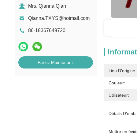
Mrs. Qianna Qian
Qianna.TXYS@hotmail.com
Informa
86-18367649720
Informat
Parlez Maintenant.
Lieu D'origine:
Couleur:
Utilisateur:
Détails D'emba
Mettre en évid