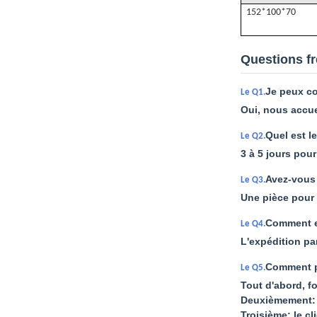
152*100*70
Questions f
Je peux c
Le Q1.
Oui, nous accue
Quel est le
Le Q2.
3 à 5 jours pour
Avez-vous
Le Q3.
Une pièce pour
Comment ex
Le Q4.
L'expédition pa
Comment p
Le Q5.
Tout d'abord, f
Deuxièmement: 
Troisième: le c