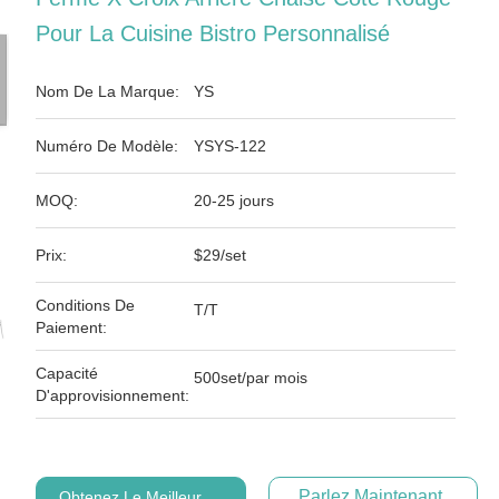
Pour La Cuisine Bistro Personnalisé
Nom De La Marque:
YS
Numéro De Modèle:
YSYS-122
MOQ:
20-25 jours
Prix:
$29/set
Conditions De
T/T
Paiement:
Capacité
500set/par mois
D'approvisionnement:
Parlez Maintenant.
Obtenez Le Meilleur Prix