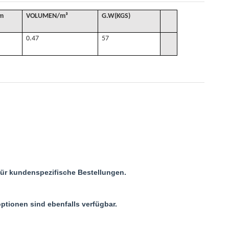
m
VOLUMEN
/
m³
G
.W(KGS)
0.47
57
für kundenspezifische Bestellungen.
ptionen sind ebenfalls verfügbar.