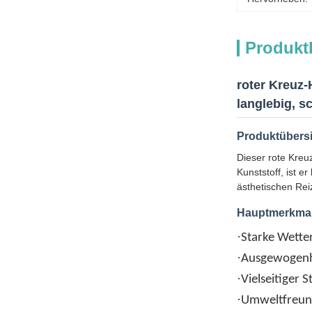
Produkt
roter Kreuz
langlebig, 
Produktübers
Dieser rote Kreu
Kunststoff, ist e
ästhetischen Reiz
Hauptmerkma
·
Starke Wette
·
Ausgewogenhe
·
Vielseitiger S
·
Umweltfreund