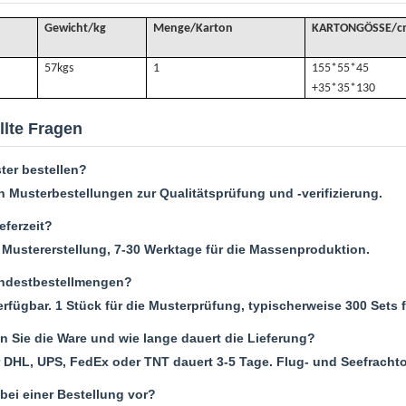
Gewicht/kg
Menge/Karton
KARTONGÖSSE/c
57k
gs
1
155*55*45
+35*35*130
llte Fragen
ter bestellen?
n Musterbestellungen zur Qualitätsprüfung und -verifizierung.
eferzeit?
e Mustererstellung, 7-30 Werktage für die Massenproduktion.
indestbestellmengen?
fügbar. 1 Stück für die Musterprüfung, typischerweise 300 Sets 
n Sie die Ware und wie lange dauert die Lieferung?
 DHL, UPS, FedEx oder TNT dauert 3-5 Tage. Flug- und Seefrachto
bei einer Bestellung vor?