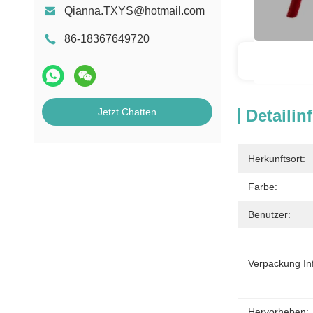
Qianna.TXYS@hotmail.com
86-18367649720
Detai
Jetzt Chatten
Detailin
Herkunftsort:
Farbe:
Benutzer:
Verpackung In
Hervorheben: