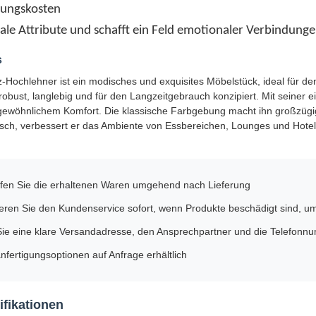
tungskosten
ziale Attribute und schafft ein Feld emotionaler Verbindung
s
z-Hochlehner ist ein modisches und exquisites Möbelstück, ideal für de
r robust, langlebig und für den Langzeitgebrauch konzipiert. Mit seiner e
gewöhnlichem Komfort. Die klassische Farbgebung macht ihn großzügig
isch, verbessert er das Ambiente von Essbereichen, Lounges und Hote
rüfen Sie die erhaltenen Waren umgehend nach Lieferung
ieren Sie den Kundenservice sofort, wenn Produkte beschädigt sind, 
ie eine klare Versandadresse, den Ansprechpartner und die Telefonn
fertigungsoptionen auf Anfrage erhältlich
fikationen