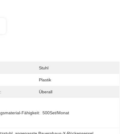
Stuhl
Plastik
:
Überall
gsmaterial-Fähigkeit:
500Set/Monat
tzstuhl
, 
angepasste Bauernhaus-X-Rückensessel