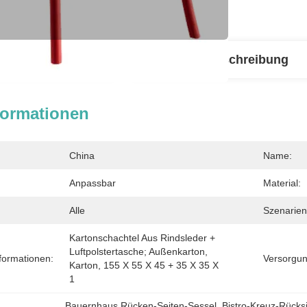
linformationen
Produktbeschreibung
formationen
China
Name:
Anpassbar
Material:
Alle
Szenarien
Kartonschachtel Aus Rindsleder + 
Luftpolstertasche; Außenkarton, 
formationen:
Versorgun
Karton, 155 X 55 X 45 + 35 X 35 X 
1
Bauernhaus Rücken-Seiten-Sessel
, 
Bistro-Kreuz-Rücksi