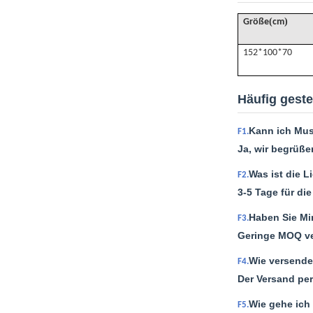
(
)
Größe
cm
152*100*70
Häufig geste
Kann ich Mus
F1.
Ja, wir begrüße
Was ist die Li
F2.
3-5 Tage für di
Haben Sie M
F3.
Geringe MOQ ver
Wie versende
F4.
Der Versand per
Wie gehe ich 
F5.