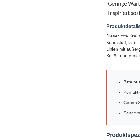
·
Geringe War
·
Inspiriert so
Produktdetail
Dieser rote Kreu
Kunststoff, ist e
Linien mit außer
Schön und prakt
Bitte p
Kontakt
Geben S
Sonderan
Produktspezi