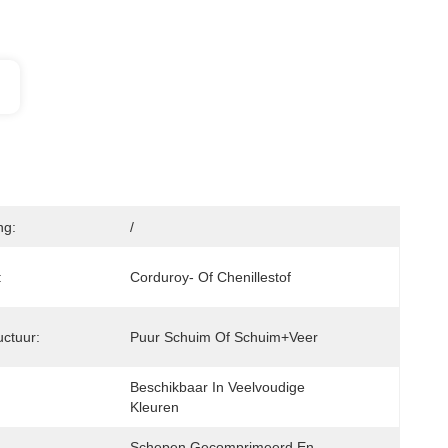
ng:
/
:
Corduroy- Of Chenillestof
uctuur:
Puur Schuim Of Schuim+veer
Beschikbaar In Veelvoudige 
Kleuren
Schepen Gecomprimeerd En 