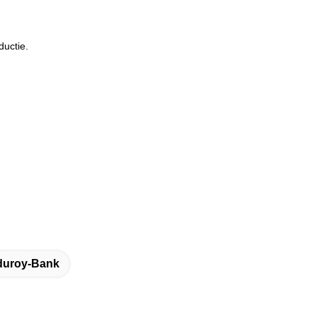
uctie.
duroy-Bank