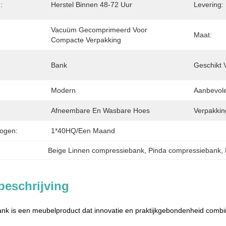
:
Herstel Binnen 48-72 Uur
Levering:
Vacuüm Gecomprimeerd Voor 
Maat:
Compacte Verpakking
Bank
Geschikt 
Modern
Aanbevol
Afneembare En Wasbare Hoes
Verpakking
ogen:
1*40HQ/een Maand
Beige Linnen compressiebank
, 
Pinda compressiebank
, 
beschrijving
k is een meubelproduct dat innovatie en praktijkgebondenheid combi