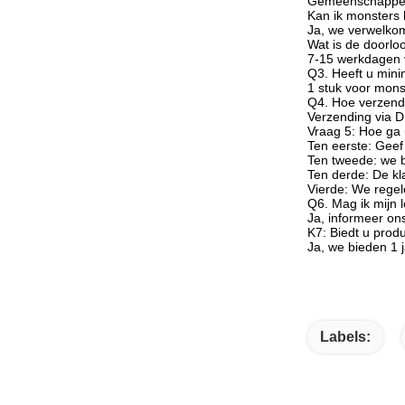
Gemeenschappeli
Kan ik monsters
Ja, we verwelkome
Wat is de doorloo
7-15 werkdagen 
Q3. Heeft u mini
1 stuk voor mons
Q4. Hoe verzendt
Verzending via 
Vraag 5: Hoe ga 
Ten eerste: Geef
Ten tweede: we b
Ten derde: De kl
Vierde: We regel
Q6. Mag ik mijn 
Ja, informeer on
K7: Biedt u prod
Ja, we bieden 1 
Labels: