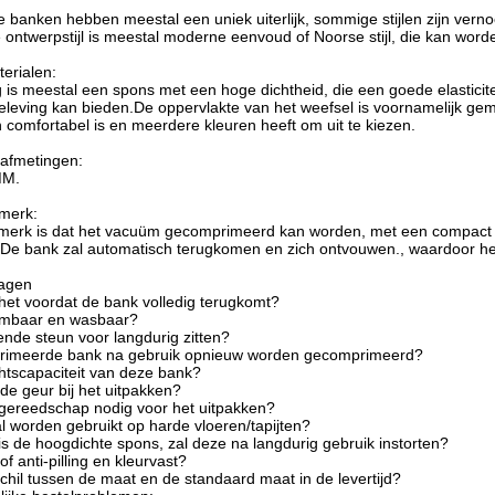
 banken hebben meestal een uniek uiterlijk, sommige stijlen zijn vern
ontwerpstijl is meestal moderne eenvoud of Noorse stijl, die kan worde
terialen:
g is meestal een spons met een hoge dichtheid, die een goede elasticite
leving kan bieden.De oppervlakte van het weefsel is voornamelijk gema
n comfortabel is en meerdere kleuren heeft om uit te kiezen.
 afmetingen:
MM.
nmerk:
nmerk is dat het vacuüm gecomprimeerd kan worden, met een compact 
s.De bank zal automatisch terugkomen en zich ontvouwen., waardoor het
ragen
het voordat de bank volledig terugkomt?
eembaar en wasbaar?
ende steun voor langdurig zitten?
rimeerde bank na gebruik opnieuw worden gecomprimeerd?
htscapaciteit van deze bank?
de geur bij het uitpakken?
 gereedschap nodig voor het uitpakken?
 worden gebruikt op harde vloeren/tapijten?
 de hoogdichte spons, zal deze na langdurig gebruik instorten?
of anti-pilling en kleurvast?
schil tussen de maat en de standaard maat in de levertijd?