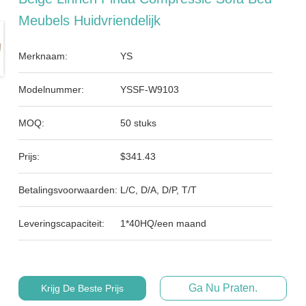
Meubels Huidvriendelijk
Merknaam:
YS
Modelnummer:
YSSF-W9103
MOQ:
50 stuks
Prijs:
$341.43
Betalingsvoorwaarden:
L/C, D/A, D/P, T/T
Leveringscapaciteit:
1*40HQ/een maand
Ga Nu Praten.
Krijg De Beste Prijs