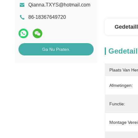
Qianna.TXYS@hotmail.com
86-18367649720
Gedetail
Ga Nu Praten.
Gedetail
Plaats Van He
Afmetingen:
Functie:
Montage Verei