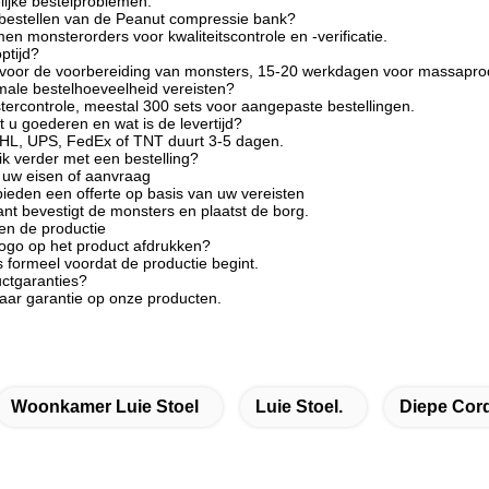
jke bestelproblemen:
 bestellen van de Peanut compressie bank?
n monsterorders voor kwaliteitscontrole en -verificatie.
ptijd?
voor de voorbereiding van monsters, 15-20 werkdagen voor massaprod
male bestelhoeveelheid vereisten?
tercontrole, meestal 300 sets voor aangepaste bestellingen.
 u goederen en wat is de levertijd?
DHL, UPS, FedEx of TNT duurt 3-5 dagen.
ik verder met een bestelling?
 uw eisen of aanvraag
ieden een offerte op basis van uw vereisten
ant bevestigt de monsters en plaatst de borg.
en de productie
logo op het product afdrukken?
s formeel voordat de productie begint.
uctgaranties?
jaar garantie op onze producten.
Woonkamer Luie Stoel
Luie Stoel.
Diepe Cor