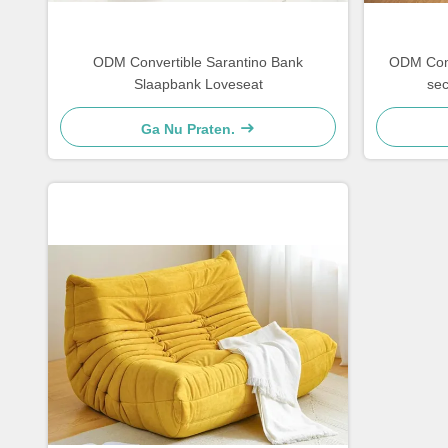
ODM Convertible Sarantino Bank
ODM Com
Slaapbank Loveseat
sec
Ga Nu Praten.