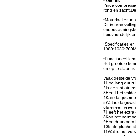
• Uiterlijk:
Pinda compressie
rond en zacht.De 
•Materiaal en ma
De interne vullin
ondersteuningsbe
huidvriendelijk e
•Specificaties en
1980*1080*760
•Functioneel ke
Het grootste ke
en op te slaan i
Vaak gestelde v
1Hoe lang duurt 
2Is de stof afn
3Heeft het voldo
4Kan de gecomp
5Wat is de gewic
6Is er een vreem
7Heeft het extra
8Kan het normaal
9Hoe duurzaam is
10Is de pluche st
11Wat is het ver