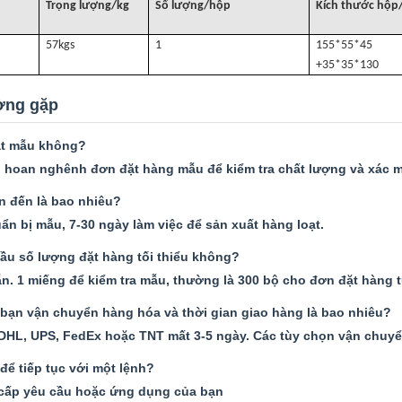
Trọng lượng/kg
Số lượng/hộp
Kích thước hộp
57k
gs
1
155*55*45
+35*35*130
ờng gặp
ặt mẫu không?
i hoan nghênh đơn đặt hàng mẫu để kiểm tra chất lượng và xác m
n đến là bao nhiêu?
ẩn bị mẫu, 7-30 ngày làm việc để sản xuất hàng loạt.
ầu số lượng đặt hàng tối thiểu không?
. 1 miếng để kiểm tra mẫu, thường là 300 bộ cho đơn đặt hàng t
bạn vận chuyển hàng hóa và thời gian giao hàng là bao nhiêu?
DHL, UPS, FedEx hoặc TNT mất 3-5 ngày. Các tùy chọn vận chu
để tiếp tục với một lệnh?
 cấp yêu cầu hoặc ứng dụng của bạn