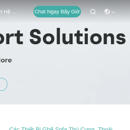
Chat Ngay Bây Giờ
Liên Hệ Với Chúng Tôi
Các Thiết Bị Ghế Sofa Thú Cưng, Thoải