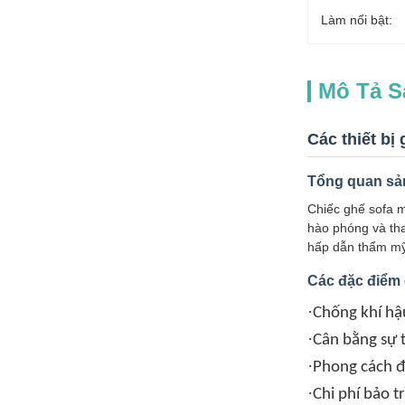
Làm nổi bật:
Mô Tả 
Các thiết bị
Tổng quan sả
Chiếc ghế sofa m
hào phóng và tha
hấp dẫn thẩm mỹ
Các đặc điểm
·
Chống khí h
·
Cân bằng sự t
·
Phong cách đ
·
Chi phí bảo tr