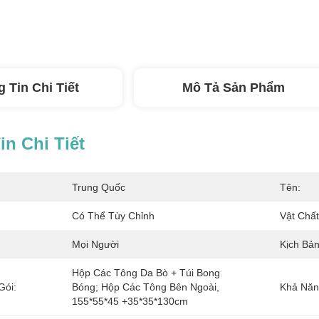
 Tin Chi Tiết
Mô Tả Sản Phẩm
n Chi Tiết
Trung Quốc
Tên:
Có Thể Tùy Chỉnh
Vật Chất
Mọi Người
Kịch Bản
Hộp Các Tông Da Bò + Túi Bong 
Gói:
Bóng; Hộp Các Tông Bên Ngoài, 
Khả Năn
155*55*45 +35*35*130cm