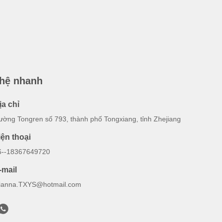
 hệ nhanh
ịa chỉ
ường Tongren số 793, thành phố Tongxiang, tỉnh Zhejiang
iện thoại
6--18367649720
-mail
ianna.TXYS@hotmail.com