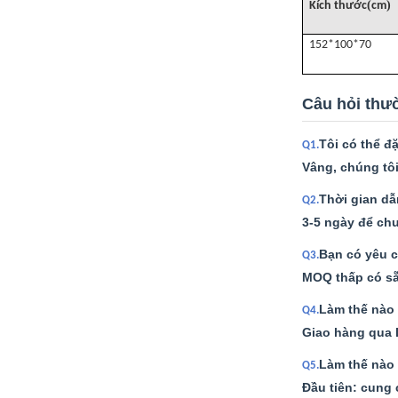
(
)
Kích thước
cm
152*100*70
Câu hỏi thư
Tôi có thể đ
Q1.
Vâng, chúng tô
Thời gian dẫ
Q2.
3-5 ngày để chu
Bạn có yêu c
Q3.
MOQ thấp có sẵn
Làm thế nào 
Q4.
Giao hàng qua 
Làm thế nào 
Q5.
Đầu tiên: cung