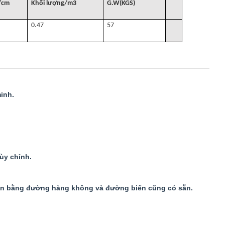
/cm
Khối lượng
/
m3
G
.W(KGS)
0.47
57
inh.
ùy chỉnh.
yển bằng đường hàng không và đường biển cũng có sẵn.