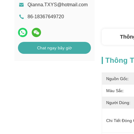
Qianna.TXYS@hotmail.com
86-18367649720
Thông
Chat ngay bây giờ
Thông Ti
Nguồn Gốc:
Màu Sắc:
Người Dùng:
Chi Tiết Đóng 