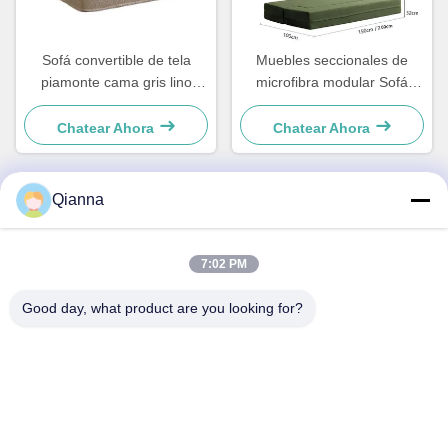
Sofá convertible de tela
Muebles seccionales de
piamonte cama gris lino
microfibra modular Sofá
ligero
lavable para espacios
pequeños
Chatear Ahora
Chatear Ahora
Qianna
Contacto Rápido
7:02 PM
DIRECCIÓN
Good day, what product are you looking for?
No 793 de la calle Tongren, ciudad de Tongxiang, provincia
de Zhejiang
Tel
0086-18367649720
Correo electrónico