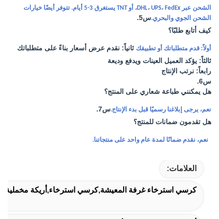
الشحن عبر DHL، UPS، FedEx، أو TNT يستغرق 3-5 أيام. تتوفر أيضًا خيارات
س5.
الشحن الجوي والبحري.
كيف أتابع طلبًا؟
ثانياً: نقدم عرض أسعار بناءً على متطلباتك
أولاً: قدم متطلباتك أو تطبيقك
ثالثاً: يؤكد العميل العينات ويدفع وديعة
رابعاً: نرتب الإنتاج
س6.
هل يمكنني طباعة شعاري على المنتج؟
س7.
نعم، يرجى إبلاغنا رسميًا قبل بدء الإنتاج.
هل تقدمون ضمانات للمنتج؟
نعم، نقدم ضمانًا لمدة عام واحد على منتجاتنا.
العلامات:
كرسي استرخاء غرفة المعيشة,كرسي استرخاء,أريكة مخملية ع