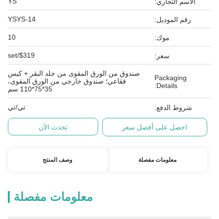
YS
الاسم التجاري:
YSYS-14
رقم الموديل:
10
موك:
$319/set
سعر:
صندوق من الورق المقوى من جلد البقر + كيس
Packaging
فقاعي؛ صندوق خارجي من الورق المقوى،
Details:
35*75*110 سم
تي/تي
شروط الدفع:
احصل على أفضل سعر
تحدث الآن
معلومات مفصلة
وصف المنتج
معلومات مفصلة