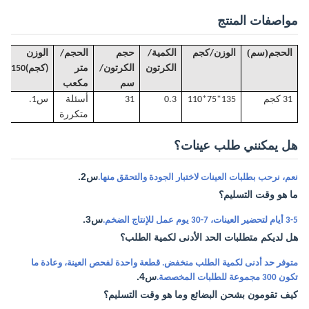
مواصفات المنتج
)
(
الحجم
سم
الوزن/كجم
الكمية/
حجم
الحجم
/
الوزن الإج
الكرتون
الكرتون/
متر
(كجم)
150*100*70
سم
مكعب
31 كجم
35*75*110
1
0.3
31
أسئلة
س1.
متكررة
هل يمكنني طلب عينات؟
س2.
نعم، نرحب بطلبات العينات لاختبار الجودة والتحقق منها.
ما هو وقت التسليم؟
س3.
3-5 أيام لتحضير العينات، 7-30 يوم عمل للإنتاج الضخم.
هل لديكم متطلبات الحد الأدنى لكمية الطلب؟
متوفر حد أدنى لكمية الطلب منخفض. قطعة واحدة لفحص العينة، وعادة ما
س4.
تكون 300 مجموعة للطلبات المخصصة.
كيف تقومون بشحن البضائع وما هو وقت التسليم؟