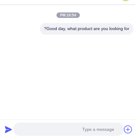
10:54 PM
الاتصال السريع
Good day, what product are you looking for?
عنوان
رقم 793 طريق تونغرين، مدينة تونغشيانغ، مقاطعة تشجيانغ
تيل
0086-18367649720
بريد إلكتروني
Qianna.TXYS@hotmail.com
سياسة الخصوصية
|
خريطة الموقع
| الصين جيدة الجودة أثاث طاولة
الفندق المورد. حقوق الطبع والنشر © 2026 Tongxiang Yuesheng
Import and Export Trading Co., Ltd. . كل شيء حقوق محجوزة