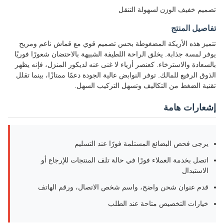
تصميم خفيف الوزن لسهولة التنقل
تفاصيل المنتج
تتميز هذه الأريكة المضغوطة بحس تصميم قوي مع قماش ناعم ومريح
يوفر لمسة جذابة. يخلق الراحة اللطيفة الشبيهة بالاحتضان شعورًا فوريًا
بالسعادة والاسترخاء. كعنصر أزياء لا غنى عنه لديكور المنزل، فإنه يظهر
الذوق الرفيع للمالك. توفر النوابض عالية الجودة دعمًا ممتازًا، بينما تقلل
تقنية الضغط من التكاليف وتسهل التركيب السهل.
إشعارات هامة
يرجى فحص البضائع المستلمة فورًا عند التسليم
اتصل بخدمة العملاء فورًا في حالة تلف المنتجات للإرجاع أو
الاستبدال
قدم عنوان شحن واضح، واسم شخص الاتصال، ورقم الهاتف
خيارات التخصيص متاحة عند الطلب