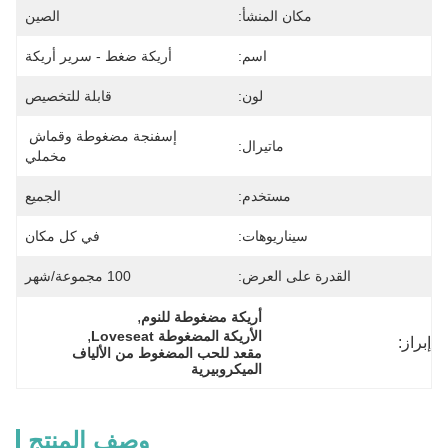
مكان المنشأ:
الصين
اسم:
أريكة ضغط - سرير أريكة
لون:
قابلة للتخصيص
إسفنجة مضغوطة وقماش 
ماتيرال:
مخملي
مستخدم:
الجميع
سيناريوهات:
في كل مكان
القدرة على العرض:
100 مجموعة/شهر
, 
أريكة مضغوطة للنوم
, 
الأريكة المضغوطة Loveseat
إبراز:
مقعد للحب المضغوط من الألياف 
الميكروبيرية
وصف المنتج