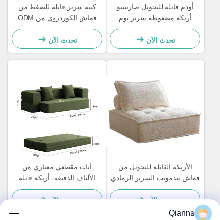
أودم قابلة للتحويل صارنتينو
كنبة سرير قابلة للضغط من
أريكة مضغوطة سرير نوم
قماش الكوردروي من ODM
Loveseat
لغرفة المعيشة
تحدث الآن
تحدث الآن
الأريكة القابلة للتحويل من
أثاث مقطعي معياري من
قماش بيدمونت السرير الرمادي
الألياف الدقيقة، أريكة قابلة
الكتان خفيف الوزن
للغسل للمساحات الصغيرة
تحدث الآن
تحدث الآن
Qianna