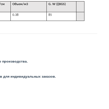
/см
Объем
/
м3
G
. W (((KGS)
0.38
85
о производства.
ов для индивидуальных заказов.