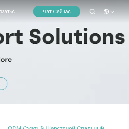
Чат Сейчас
Связаться С Нами
ODM Сжатый Шерстяной Спальный