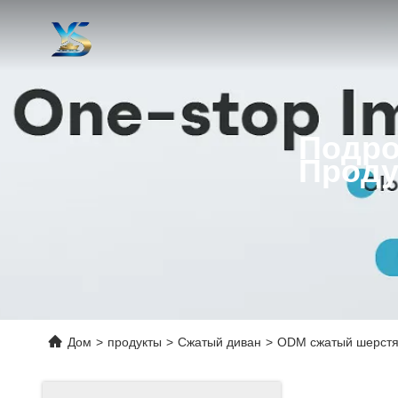
Подро
Проду
Дом
>
продукты
>
Сжатый диван
>
ODM сжатый шерстян