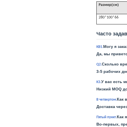
(
)
Размер
см
280*100*66
Часто зада
Могу я зак
КВ1.
Да, мы привет
Сколько вр
Q2.
3-5 рабочих дн
У вас есть 
К3.
Низкий MOQ до
Как 
В четвертом.
Доставка через
Как 
Пятый пункт.
Во-первых, пр