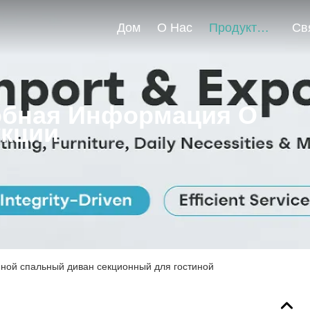
Дом
О Нас
Продукты
бная Информация О
кции
ой спальный диван секционный для гостиной