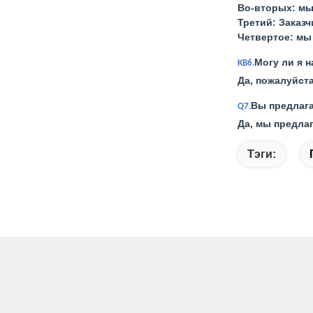
Во-вторых: мы
Третий: Заказч
Четвертое: мы
Могу ли я н
КВ6.
Да, пожалуйст
Вы предлага
Q7.
Да, мы предла
Тэги: