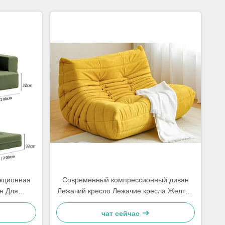
кционная
Современный компрессионный диван
н Для
Лежачий кресло Лежачие кресла Желтый
ий
Кордурой
чат сейчас