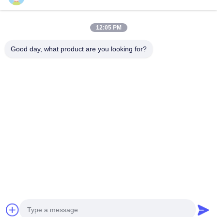
クイックコンタクト
12:05 PM
アドレス
Good day, what product are you looking for?
浙江省桐郷市同仁路793号
テレ
0086-18367649720
電子メール
Qianna.TXYS@hotmail.com
プライバシーポリシー
|
地図
| 中国 良い 品質 ホテルのテーブ
ル家具 サプライヤー。Copyright © 2026 Tongxiang Yuesheng
Import and Export Trading Co., Ltd. すべて 権利は保護されてい
ます.