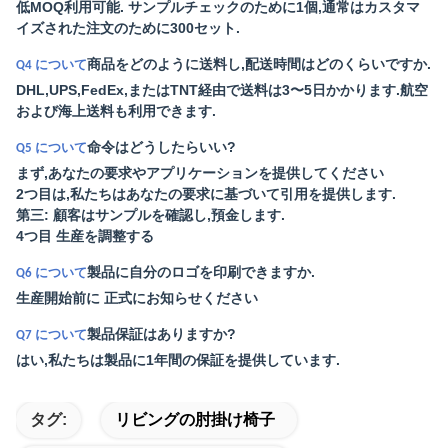
低MOQ利用可能. サンプルチェックのために1個,通常はカスタマ
イズされた注文のために300セット.
商品をどのように送料し,配送時間はどのくらいですか.
Q4 について
DHL,UPS,FedEx,またはTNT経由で送料は3〜5日かかります.航空
および海上送料も利用できます.
命令はどうしたらいい?
Q5 について
まず,あなたの要求やアプリケーションを提供してください
2つ目は,私たちはあなたの要求に基づいて引用を提供します.
第三: 顧客はサンプルを確認し,預金します.
4つ目 生産を調整する
製品に自分のロゴを印刷できますか.
Q6 について
生産開始前に 正式にお知らせください
製品保証はありますか?
Q7 について
はい,私たちは製品に1年間の保証を提供しています.
タグ:
リビングの肘掛け椅子