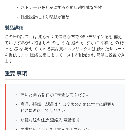
ストレージを容易にするため圧縮可能な特性
軽量設計により移動が容易
製品詳細
この圧縮ソファは 柔らかくて快適な布で 強いデザイン感を 備え
ています温かい 抱きしめ の よう な 慰め が すぐ に 幸福 と の ほ
っと 感 を 与え て くれる高品質のスプリンクルは,優れたサポート
を提供します.圧縮技術によってコストが削減され 簡単に設置でき
ます.
重要 事項
届いた商品をすぐに検査してください
商品が損傷し,返品または交換のためにすぐに顧客サー
ビスに連絡してください.
明確な送料住所,連絡先,電話番号
要求に応じたカスタマイズオプション