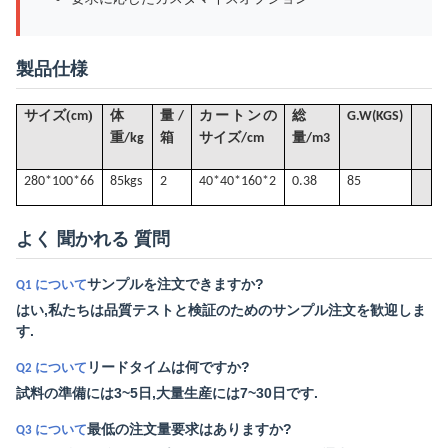
製品仕様
(
)
サイズ
cm
体
量/
カートンの
総
G
.W(KGS)
重/kg
箱
サイズ/cm
量
/
m3
280*100*66
85k
gs
2
40*40*160*2
0.38
85
よく 聞かれる 質問
サンプルを注文できますか?
Q1 について
はい,私たちは品質テストと検証のためのサンプル注文を歓迎しま
す.
リードタイムは何ですか?
Q2 について
試料の準備には3~5日,大量生産には7~30日です.
最低の注文量要求はありますか?
Q3 について