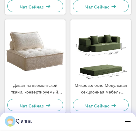
Кровать Спальный
Чат Сейчас
Чат Сейчас
LoveSeat
Диван из пьемонтской
Микроволокно Модульная
ткани, конвертируемый,
секционная мебель
кровать, серое белье,
Умываемый диван Для
легкое
небольших помещений
Чат Сейчас
Чат Сейчас
Qianna