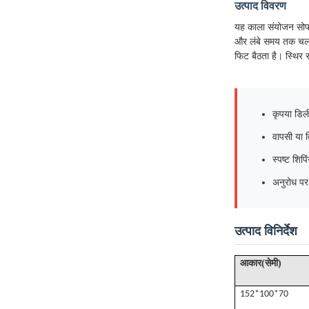
उत्पाद विवरण
यह काला संयोजन सोफा 
और लंबे समय तक चलने
फिट बैठता है। स्थिर
कृपया डिली
वापसी या वि
स्पष्ट शिप
अनुरोध पर
उत्पाद विनिर्देश
(
)
आकार
सेमी
152*100*70