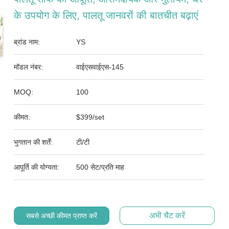
के उपयोग के लिए, पालतू जानवरों की बातचीत बढ़ाएं
ब्रांड नाम:
YS
मॉडल नंबर:
वाईएसवाईएस-145
MOQ:
100
कीमत:
$399/set
भुगतान की शर्तें:
टी/टी
आपूर्ति की योग्यता:
500 सेट/प्रति माह
अभी चैट करें
सबसे अच्छी कीमत प्राप्त करें