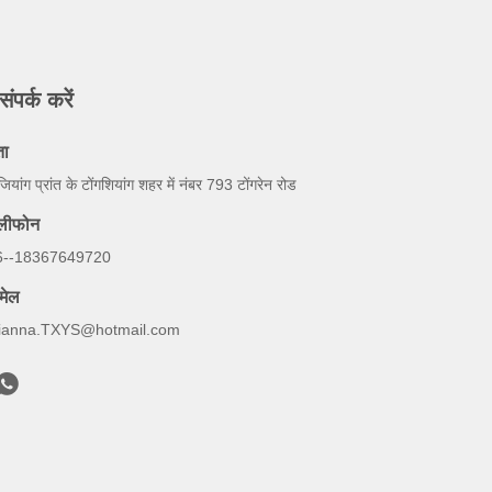
संपर्क करें
ता
ेजियांग प्रांत के टोंगशियांग शहर में नंबर 793 टोंगरेन रोड
ेलीफोन
6--18367649720
मेल
ianna.TXYS@hotmail.com