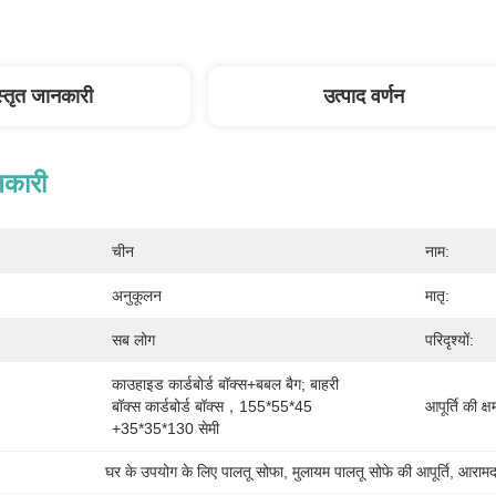
स्तृत जानकारी
उत्पाद वर्णन
नकारी
चीन
नाम:
अनुकूलन
मातृ:
सब लोग
परिदृश्यों:
काउहाइड कार्डबोर्ड बॉक्स+बबल बैग; बाहरी 
बॉक्स कार्डबोर्ड बॉक्स，155*55*45 
आपूर्ति की क्ष
+35*35*130 सेमी
घर के उपयोग के लिए पालतू सोफा
, 
मुलायम पालतू सोफे की आपूर्ति
, 
आरामद