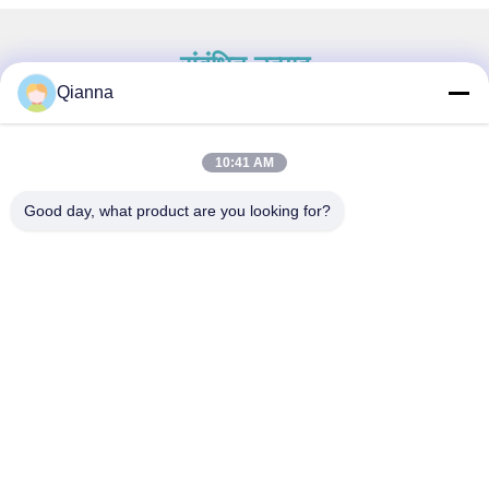
संबंधित उत्पाद
Qianna
10:41 AM
त्वरित संपर्क करें
Good day, what product are you looking for?
पता
ज़ेजियांग प्रांत के टोंगशियांग शहर में नंबर 793 टोंगरेन रोड
टेलीफोन
0086-18367649720
ई-मेल
Qianna.TXYS@hotmail.com