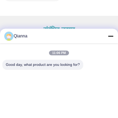
संबंधित उत्पाद
Qianna
11:06 PM
त्वरित संपर्क करें
Good day, what product are you looking for?
पता
ज़ेजियांग प्रांत के टोंगशियांग शहर में नंबर 793 टोंगरेन रोड
टेलीफोन
0086-18367649720
ई-मेल
Qianna.TXYS@hotmail.com