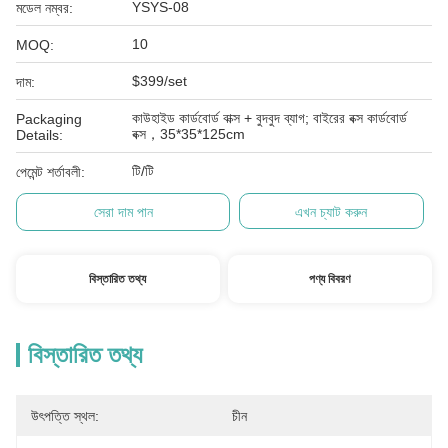
YSYS-08
মডেল নম্বর:
10
MOQ:
$399/set
দাম:
কাউহাইড কার্ডবোর্ড বাক্স + বুদবুদ ব্যাগ; বাইরের বক্স কার্ডবোর্ড
Packaging
বক্স，35*35*125cm
Details:
টি/টি
পেমেন্ট শর্তাবলী:
সেরা দাম পান
এখন চ্যাট করুন
বিস্তারিত তথ্য
পণ্য বিবরণ
বিস্তারিত তথ্য
উৎপত্তি স্থল:
চীন