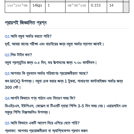
১২০*১২০*৩৬
14k
gs
1
৩৫*৩৫*১২৫
0.153
14
প্রায়শই জিজ্ঞাসিত প্রশ্ন
আমি নমুনা অর্ডার করতে পারি?
Q1.
হ্যাঁ, আমরা মানের পরীক্ষা এবং যাচাইয়ের জন্য নমুনা অর্ডার স্বাগত জানাই।
লিড টাইম কত?
Q2.
নমুনা প্রস্তুতির জন্য ৩-৫ দিন, ভর উত্পাদনের জন্য ৭-৩০ কার্যদিবস।
আপনার কি ন্যূনতম অর্ডার পরিমাণের প্রয়োজনীয়তা আছে?
Q3.
কম MOQ উপলব্ধ। নমুনা চেক করার জন্য 1 টুকরা, সাধারণত কাস্টমাইজড অর্ডার জন্য
300 সেট।
আপনি কিভাবে পণ্য পাঠান এবং বিতরণ সময় কি?
Q4.
ডিএইচএল, ইউপিএস, ফেডেক্স বা টিএনটি দ্বারা শিপিং 3-5 দিন সময় নেয়। এয়ারলাইন এবং
সমুদ্র শিপিং বিকল্পগুলিও উপলব্ধ।
আমি কিভাবে একটি আদেশ দিয়ে এগিয়ে যেতে পারি?
Q5.
প্রথমত: আপনার প্রয়োজনীয়তা বা অ্যাপ্লিকেশন প্রদান করুন