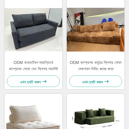
ODM কনভার্টেবল সারান্তিনো
ODM কম্প্রেশড কর্ডুরয় স্লিপার সোফা
কম্প্রেসড সোফা বেড স্লিপার লাভসিট
সেকশনাল লিভিং রুমের জন্য
এখন চ্যাট করুন
এখন চ্যাট করুন