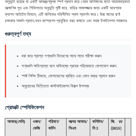
অনুভূতি রয়েছে যা একটি আমন্ত্রণমূলক স্পর্শ প্রদান করে।নরম আলিঙ্গনের মতো আরামদায়কতা
তাত্ক্ষণিক সুখ এবং শিথিলতার অনুভূতি সৃষ্টি করে. বাড়ির সাজসজ্জার জন্য একটি আবশ্যক
ফ্যাশন আইটেম হিসাবে, এটি মালিকের পরিশীলিত স্বাদ প্রদর্শন করে। উচ্চ মানের ঝর্ণা
চমৎকার সমর্থন প্রদান,যখন কম্প্রেশন প্রযুক্তি খরচ কমাতে এবং সহজ ইনস্টলেশন সহজতর.
গুরুত্বপূর্ণ তথ্য
দয়া করে প্রাপ্ত পণ্যগুলি বিতরণের সাথে সাথে পরীক্ষা করুন
পণ্যগুলি ক্ষতিগ্রস্ত হলে অবিলম্বে গ্রাহক পরিষেবাতে যোগাযোগ করুন
স্পষ্ট শিপিং ঠিকানা, যোগাযোগের ব্যক্তি এবং ফোন নম্বর প্রদান করুন
অনুরোধের ভিত্তিতে কাস্টমাইজেশন বিকল্প উপলব্ধ
প্রোডাক্ট স্পেসিফিকেশন
(
)
আকার
সেমি
ওজন/
পরিমাণ/
বক্সের আকার/
ভলিউম
/
জি
. W
কেজি
কার্টন
সিএম
মি 3
((KGS)