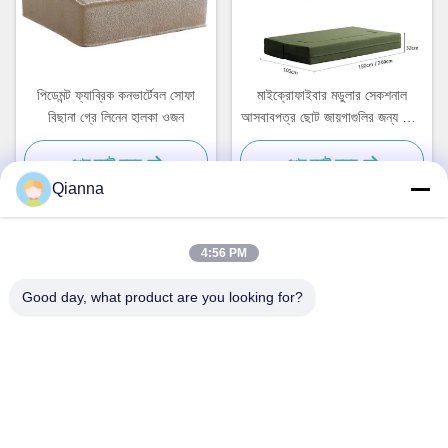
পিডেমন্ট ফ্যাব্রিক কনভার্টেবল সোফা
মাইক্রোফাইবার মডুলার সেকশনাল
বিছানা গ্রে লিনেন হালকা ওজন
আসবাবপত্র ছোট জায়গাগুলির জন্য ধোয়া
সোফা
এখন চ্যাট করুন
এখন চ্যাট করুন
Qianna
4:56 PM
দ্রুত যোগাযোগ
Good day, what product are you looking for?
ঠিকানা
নং ৭৯৩ টংরেন রোড, টংজিয়াং শহর, ঝেজিয়াং প্রদেশ
টেল
0086-18367649720