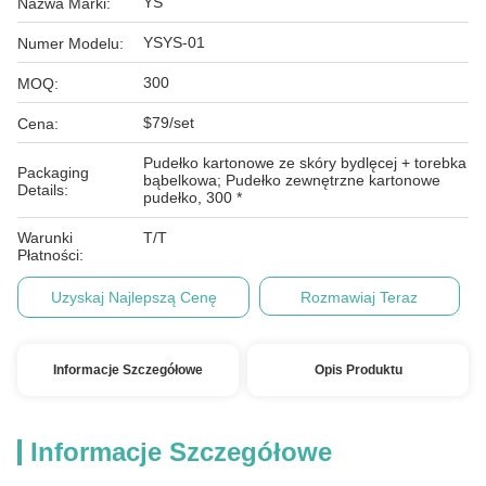
YS
Nazwa Marki:
YSYS-01
Numer Modelu:
300
MOQ:
$79/set
Cena:
Pudełko kartonowe ze skóry bydlęcej + torebka
Packaging
bąbelkowa; Pudełko zewnętrzne kartonowe
Details:
pudełko, 300 *
Warunki
T/T
Płatności:
Uzyskaj Najlepszą Cenę
Rozmawiaj Teraz
Informacje Szczegółowe
Opis Produktu
Informacje Szczegółowe