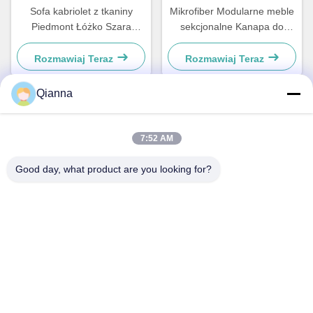
Sofa kabriolet z tkaniny
Mikrofiber Modularne meble
Piedmont Łóżko Szara
sekcjonalne Kanapa do
pościel lekkie
prania dla małych
pomieszczeń
Rozmawiaj Teraz
Rozmawiaj Teraz
Qianna
Szybki kontakt
7:52 AM
Adres
Good day, what product are you looking for?
ul. 793 Tongren Road, miasto Tongxiang, prowincja Zhejiang
teren
0086-18367649720
E-mail
Qianna.TXYS@hotmail.com