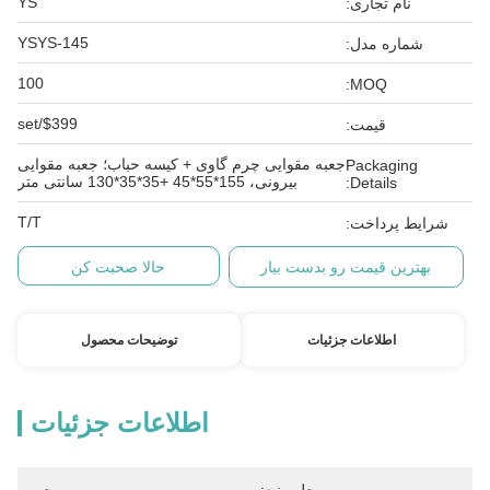
YS
نام تجاری:
YSYS-145
شماره مدل:
100
MOQ:
$399/set
قیمت:
جعبه مقوایی چرم گاوی + کیسه حباب؛ جعبه مقوایی
Packaging
بیرونی، 155*55*45 +35*35*130 سانتی متر
Details:
T/T
شرایط پرداخت:
بهترین قیمت رو بدست بیار
حالا صحبت کن
اطلاعات جزئیات
توضیحات محصول
اطلاعات جزئیات