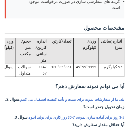
گزینه های سفارشی سازی در صورت درخواست موجود
است
مشخصات محصول
(
اندازه
سانتی
وزن/
تعداد/کارتن
اندازه
حجم
/
وزن 
)
متر
کیلوگرم
کارتن/
متر
(کیلوگرم
سانتی
مکعب
متر
57 کیلوگرم
155*55*45
1
+35*35*130
0.47
سوالات
سوال 1.
57
متداول
آیا می توانم نمونه سفارش دهم؟
سوال 2.
بله، ما از سفارشات نمونه برای تست و تأیید کیفیت استقبال می کنیم.
زمان تحویل چقدر است؟
سوال 3.
3-5 روز برای آماده سازی نمونه، 7-30 روز کاری برای تولید انبوه.
آیا حداقل مقدار سفارش دارید؟