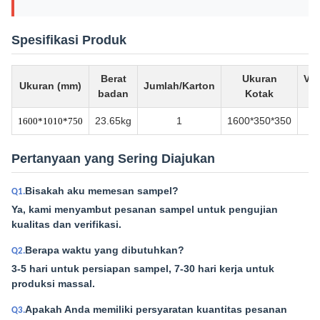
Spesifikasi Produk
Berat
Ukuran
Vo
Ukuran (mm)
Jumlah/Karton
badan
Kotak
(
23.65kg
1
1600*350*350
0.
1600*1010*750
Pertanyaan yang Sering Diajukan
Bisakah aku memesan sampel?
Q1.
Ya, kami menyambut pesanan sampel untuk pengujian
kualitas dan verifikasi.
Berapa waktu yang dibutuhkan?
Q2.
3-5 hari untuk persiapan sampel, 7-30 hari kerja untuk
produksi massal.
Apakah Anda memiliki persyaratan kuantitas pesanan
Q3.