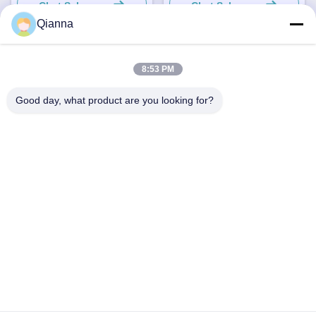
Chat Sekarang
Chat Sekarang
Qianna
8:53 PM
Kontak Cepat
Good day, what product are you looking for?
Alamat
No. 793 Tongren Road, Kota Tongxiang, Provinsi Zhejiang
tel
0086-18367649720
E-mail
Qianna.TXYS@hotmail.com
Kebijakan Privasi
|
Sitemap
| Cina Baik Kualitas Perabot Meja