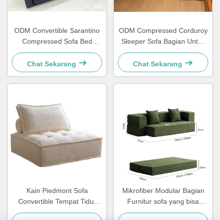
ODM Convertible Sarantino
ODM Compressed Corduroy
Compressed Sofa Bed
Sleeper Sofa Bagian Untuk
Sleeper Loveseat
Ruang Tamu
Chat Sekarang
Chat Sekarang
Kain Piedmont Sofa
Mikrofiber Modular Bagian
Convertible Tempat Tidur
Furnitur sofa yang bisa
Linen abu-abu Ringan
dicuci Untuk ruang kecil