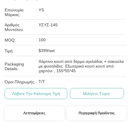
Επωνυμία
YS
Μάρκας:
Αριθμός
ΥΣΥΣ-145
Μοντέλου:
100
MOQ:
$399/set
Τιμή:
Χάρτινο κουτί από δέρμα αγελάδας + σακούλα
Packaging
με φυσαλίδες. Εξωτερικό κουτί κουτί από
Details:
χαρτόνι，155*55*45
T/T
Όροι Πληρωμής:
Λάβετε Την Καλύτερη Τιμή
Μιλήστε Τώρα.
Λεπτομέρειες
Περιγραφή Προϊόντος