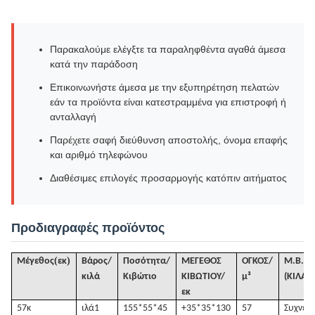
Παρακαλούμε ελέγξτε τα παραληφθέντα αγαθά άμεσα
κατά την παράδοση
Επικοινωνήστε άμεσα με την εξυπηρέτηση πελατών
εάν τα προϊόντα είναι κατεστραμμένα για επιστροφή ή
ανταλλαγή
Παρέχετε σαφή διεύθυνση αποστολής, όνομα επαφής
και αριθμό τηλεφώνου
Διαθέσιμες επιλογές προσαρμογής κατόπιν αιτήματος
Προδιαγραφές προϊόντος
(
)
Μέγεθος
εκ
Βάρος/
Ποσότητα/
ΜΕΓΕΘΟΣ
ΟΓΚΟΣ
/
Μ.Β.
κιλά
Κιβώτιο
ΚΙΒΩΤΙΟΥ/
μ³
(ΚΙΛΑ)
1
εκ
57κ
ιλά
1
155*55*45
+35*35*130
57
Συχνές