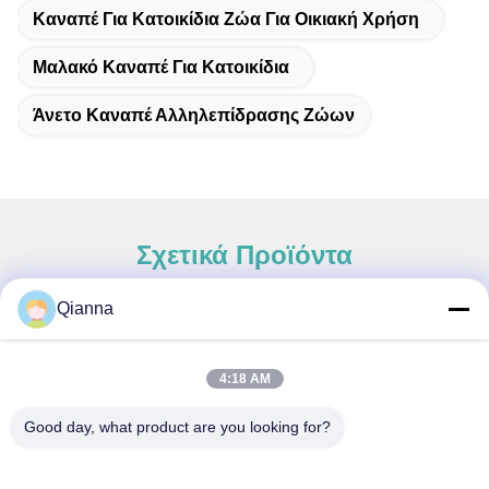
Καναπέ Για Κατοικίδια Ζώα Για Οικιακή Χρήση
Μαλακό Καναπέ Για Κατοικίδια
Άνετο Καναπέ Αλληλεπίδρασης Ζώων
Σχετικά Προϊόντα
Qianna
Γρήγορη επαφή
4:18 AM
Διεύθυνση
Good day, what product are you looking for?
Οδός Tongren αριθ. 793, πόλη Tongxiang, επαρχία Zhejiang