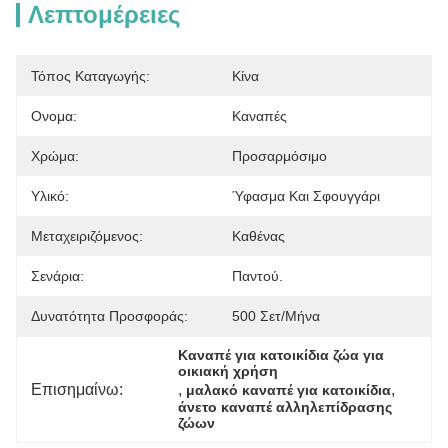
Λεπτομέρειες
Τόπος Καταγωγής:
Κίνα
Ονομα:
Καναπές
Χρώμα:
Προσαρμόσιμο
Υλικό:
Ύφασμα Και Σφουγγάρι
Μεταχειριζόμενος:
Καθένας
Σενάρια:
Παντού.
Δυνατότητα Προσφοράς:
500 Σετ/μήνα
Καναπέ για κατοικίδια ζώα για 
οικιακή χρήση
Επισημαίνω:
, 
, 
μαλακό καναπέ για κατοικίδια
άνετο καναπέ αλληλεπίδρασης 
ζώων