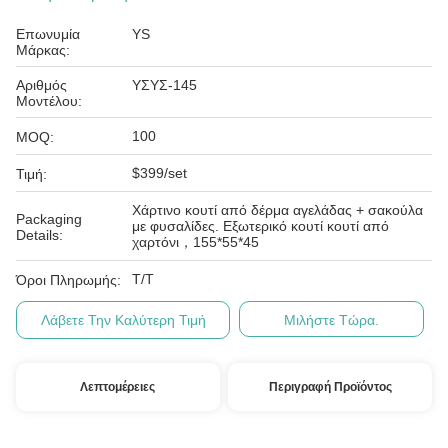
Επωνυμία
YS
Μάρκας:
Αριθμός
ΥΣΥΣ-145
Μοντέλου:
100
MOQ:
$399/set
Τιμή:
Χάρτινο κουτί από δέρμα αγελάδας + σακούλα
Packaging
με φυσαλίδες. Εξωτερικό κουτί κουτί από
Details:
χαρτόνι，155*55*45
T/T
Όροι Πληρωμής:
Λάβετε Την Καλύτερη Τιμή
Μιλήστε Τώρα.
Λεπτομέρειες
Περιγραφή Προϊόντος