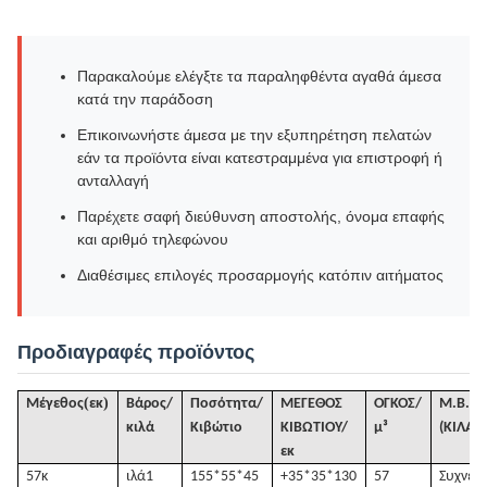
Παρακαλούμε ελέγξτε τα παραληφθέντα αγαθά άμεσα
κατά την παράδοση
Επικοινωνήστε άμεσα με την εξυπηρέτηση πελατών
εάν τα προϊόντα είναι κατεστραμμένα για επιστροφή ή
ανταλλαγή
Παρέχετε σαφή διεύθυνση αποστολής, όνομα επαφής
και αριθμό τηλεφώνου
Διαθέσιμες επιλογές προσαρμογής κατόπιν αιτήματος
Προδιαγραφές προϊόντος
(
)
Μέγεθος
εκ
Βάρος/
Ποσότητα/
ΜΕΓΕΘΟΣ
ΟΓΚΟΣ
/
Μ.Β.
κιλά
Κιβώτιο
ΚΙΒΩΤΙΟΥ/
μ³
(ΚΙΛΑ)
1
εκ
57κ
ιλά
1
155*55*45
+35*35*130
57
Συχνές