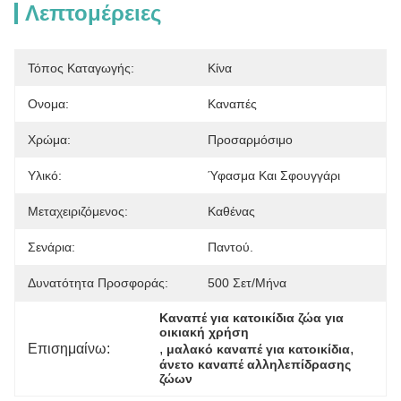
Λεπτομέρειες
Τόπος Καταγωγής:
Κίνα
Ονομα:
Καναπές
Χρώμα:
Προσαρμόσιμο
Υλικό:
Ύφασμα Και Σφουγγάρι
Μεταχειριζόμενος:
Καθένας
Σενάρια:
Παντού.
Δυνατότητα Προσφοράς:
500 Σετ/μήνα
Καναπέ για κατοικίδια ζώα για 
οικιακή χρήση
Επισημαίνω:
, 
, 
μαλακό καναπέ για κατοικίδια
άνετο καναπέ αλληλεπίδρασης 
ζώων