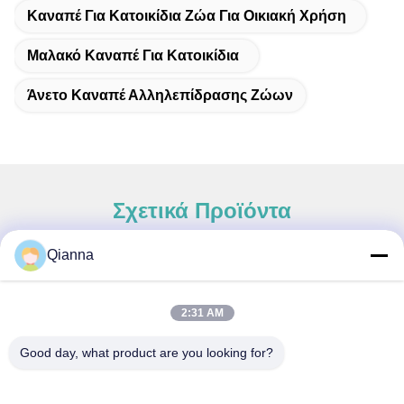
Καναπέ Για Κατοικίδια Ζώα Για Οικιακή Χρήση
Μαλακό Καναπέ Για Κατοικίδια
Άνετο Καναπέ Αλληλεπίδρασης Ζώων
Σχετικά Προϊόντα
Qianna
Γρήγορη επαφή
2:31 AM
Διεύθυνση
Good day, what product are you looking for?
Οδός Tongren αριθ. 793, πόλη Tongxiang, επαρχία Zhejiang